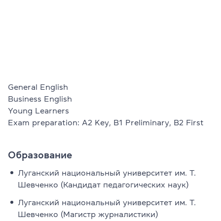
Проверить
свой
уровень
Оставить заявку
Язык сайта
RU
UK
General English

Business English

Young Learners

(044) 580 11 00
(050) 580 11 00
Exam preparation: A2 Key, B1 Preliminary, B2 First
(063) 580 11 00
(098) 580 11 00
Образование
г. Киев, метро Золотые Ворота, ул. Ярославов Вал, 13/2-б, 
Посмотреть на Google Maps
Луганский национальный университет им. Т.
Шевченко (Кандидат педагогических наук)
Луганский национальный университет им. Т.
Шевченко (Магистр журналистики)