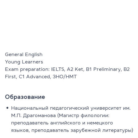
Проверить
свой
уровень
Оставить заявку
Язык сайта
RU
UK
General English

Young Learners

Exam preparation: IELTS, A2 Ket, B1 Preliminary, B2 
(044) 580 11 00
(050) 580 11 00
First, C1 Advanced, ЗНО/НМТ
(063) 580 11 00
(098) 580 11 00
Образование
г. Киев, метро Золотые Ворота, ул. Ярославов Вал, 13/2-б, 
Посмотреть на Google Maps
Национальный педагогический университет им.
М.П. Драгоманова (Магистр филологии:
преподаватель английского и немецкого
языков, преподаватель зарубежной литературы)