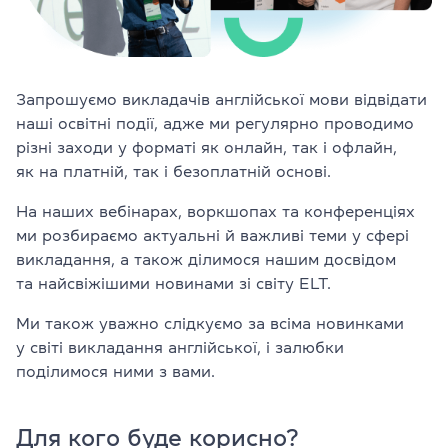
Перевірити
свій
рівень
Залишити заявку
Запрошуємо викладачів англійської мови відвідати
наші освітні події, адже ми регулярно проводимо
різні заходи у форматі як онлайн, так і офлайн,
Мова сайту
RU
UK
EN
як на платній, так і безоплатній основі.
На наших вебінарах, воркшопах та конференціях
(044) 580 11 00
ми розбираємо актуальні й важливі теми у сфері
(050) 580 11 00
викладання, а також ділимося нашим досвідом
(063) 580 11 00
та найсвіжішими новинами зі світу ELT.
(098) 580 11 00
м. Київ, метро Золоті Ворота, вул. Ярославів Вал, 13/2-б, оф
Ми також уважно слідкуємо за всіма новинками
Дивитись на Google Maps
у світі викладання англійської, і залюбки
поділимося ними з вами.
Для кого буде корисно?