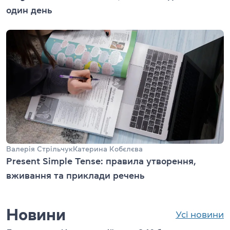
один день
Валерія Стрільчук
Катерина Кобєлєва
Present Simple Tense: правила утворення,
вживання та приклади речень
Новини
Усі новини