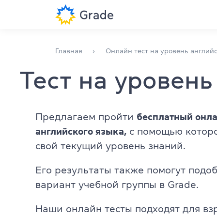
Курсы английского
Английский 
Главная
Онлайн тест на уровень английс
Тест на уровень
Обучение для преподавателей
Английский 
Английский для компаний
Английский 
Предлагаем пройти
бесплатный онла
Подготовка к экзаменам
Английский 
английского языка,
с помощью которо
Экзаменационный центр
Преподават
свой текущий уровень знаний.
Разговорные
Его результаты также помогут подо
Больше о нас
вариант учебной группы в Grade.
Библиотека
Наши онлайн тесты подходят для вз
(044) 580 11 00
Повышение 