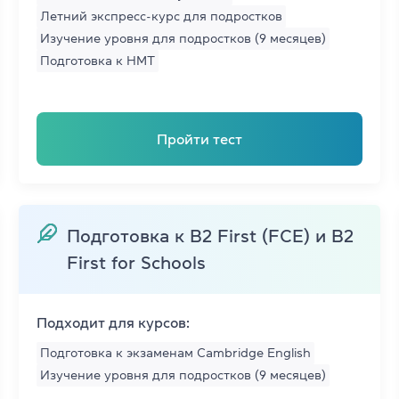
TKT Module 2
Летний экспресс-курс для подростков
glish
Изучение уровня для подростков (9 месяцев)
TKT Module 3
Подготовка к НМТ
TKT Module YL
Экзамены Cambridge English
Пройти тест
YLE Starters, Movers, Flyers
 программа
A2 Key (KET) + for Schools
Подготовка к B2 First (FCE) и B2
B1 Preliminary (PET) + for School
First for Schools
йского языка
B2 First (FCE) + for Schools
Подходит для курсов:
C1 Advanced (CAE)
Подготовка к экзаменам Cambridge English
Изучение уровня для подростков (9 месяцев)
C2 Proficiency (CPE)