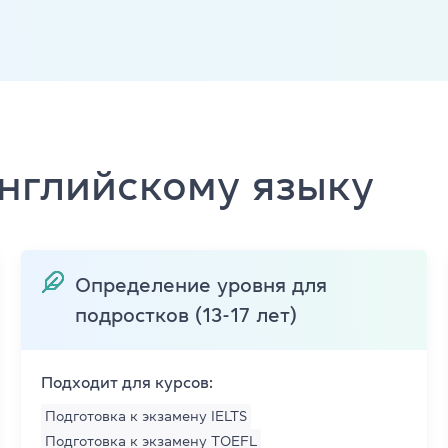
Английский для детей 11-12 ле
ade University
Летний экспресс-курс для дете
Летний экспресс-курс для дете
Все модули DELTA
английскому языку
DELTA Module 1
rs (для детей)
DELTA Module 2
E (для подростков)
Определение уровня для
DELTA Module 3
подростков (13-17 лет)
E (для взрослых)
Подготовка к TKT
еподавателей)
Подходит для курсов:
TKT Module 1
Подготовка к экзамену IELTS
преподавателей)
Подготовка к экзамену ТOEFL