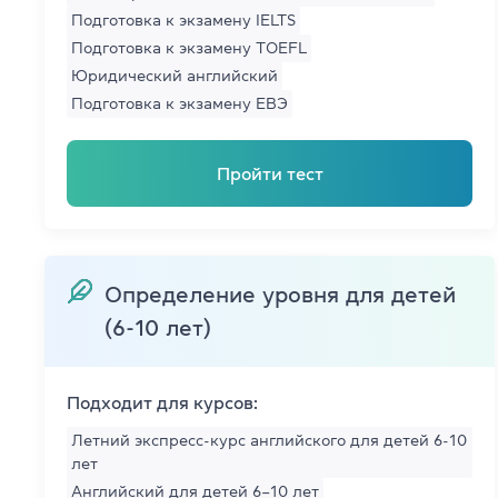
Подготовка к экзамену IELTS
Cambridge En
Подготовка к экзамену ТOEFL
Юридический английский
Linguaskill
Подготовка к экзамену ЕВЭ
IELTS
Пройти тест
TOEFL iBT
Партнерская
Определение уровня для детей
Главная
(6-10 лет)
Курсы англи
О компании
Подходит для курсов:
Летний экспресс-курс английского для детей 6-10
Лицензия
лет
Английский для детей 6–10 лет