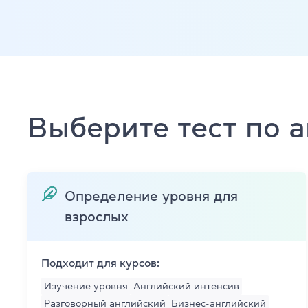
Платформа Gr
IELTS
ТOEFL
Выберите тест по 
НМТ
Young Learne
KET, PET, FC
Определение уровня для
взрослых
FCE, CAE, CP
TKT (для пр
Подходит для курсов:
Изучение уровня
Английский интенсив
DELTA (для 
Разговорный английский
Бизнес-английский