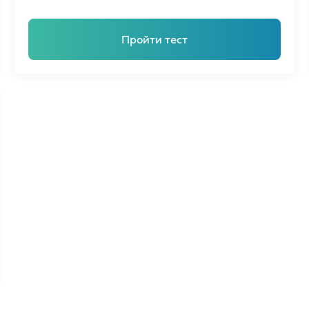
ели
TKT Modules 1, 2, 3, YL, CLIL
ельность
Пройти тест
DELTA Module 1
Условия регистрации
Экзамены в Польше
Подготовка к IELTS
Пробный тест IELTS
Об экзамене IELTS
Подготовка к TOEFL
Пробный тест TOEFL