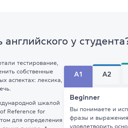
Об экзамене TOEFL
 английского у студента
тали тестирование,
енить собственные
A1
A2
ых аспектах: лексика,
ечь.
Beginner
еждународной шкалой
Вы понимаете и ис
f Reference for
фразы и выражения
ртом для определения
удовлетворить осн