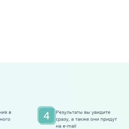
AE, CPE
ambridge English
ния в
Результаты вы увидите
4
ного
сразу, а также они придут
на e-mail