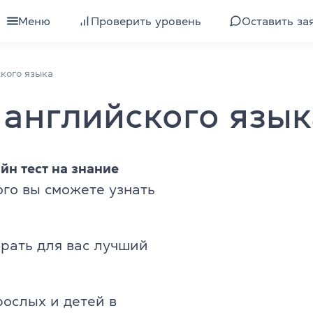
Меню
Проверить уровень
Оставить за
для взрослых
Все курсы для взрослых
кого языка
 английского язык
для подростков
Подготовка к экзамену IELTS
для детей
Изучение уровня
йн тест на знание
для компаний
Подготовка к экзамену TOEFL
го вы сможете узнать
ели
Интенсивный английский
 клубы
Экспресс-курс английского
брать для вас лучший
Разговорный английский
рослых и детей в
квалификации
Бизнес-английский