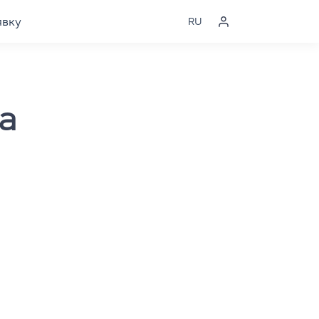
явку
RU
а