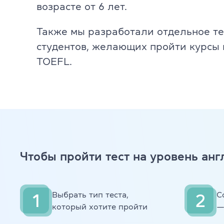
(050) 580 11 00
возрасте от 6 лет.
(063) 580 11 00
CELTA
(098) 580 11 00
Также мы разработали отдельное т
г. Киев, метро Золотые Ворота, ул. Ярославов Вал, 13/2-б
DELTA
студентов, желающих пройти курсы п
Посмотреть на Google Maps
TOEFL.
TKT
Teaching Kid
События и з
Конференци
Чтобы пройти тест на уровень анг
Тренеры и с
Выбрать тип теста,
С
1
2
Тренинги на 
который хотите пройти
—
Партнерская