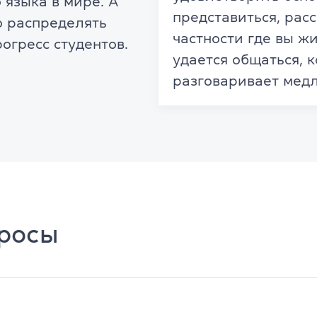
 языка в мире. А
представиться, расс
о распределять
частности где вы жи
огресс студентов.
удается общаться, 
разговаривает медл
просы