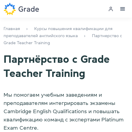
Меню
Главная
Курсы повышения квалификации для
преподавателей английского языка
Партнерство с
Grade Teacher Training
Курсы английского
Партнёрство c Grade
Обучение для преподавателей
Teacher Training
Английский для компаний
Подготовка к экзаменам
Мы помогаем учебным заведениям и
Экзаменационный центр
преподавателям интегрировать экзамены
Cambridge English Qualifications и повышать
квалификацию команд с экспертами Platinum
Больше о нас
Exam Centre.