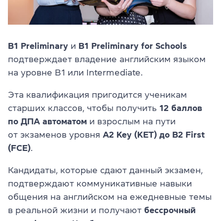
Проверить
свой
уровень
Оставить заявку
B1 Preliminary
и
B1 Preliminary for Schools
подтверждает владение английским языком
на уровне B1 или Intermediate.
Язык сайта
RU
UK
Эта квалификация пригодится ученикам
старших классов, чтобы получить
12 баллов
(044) 580 11 00
по ДПА автоматом
и взрослым на пути
(050) 580 11 00
(063) 580 11 00
от экзаменов уровня
A2 Key (KET) до B2 First
(098) 580 11 00
(FCE)
.
г. Киев, метро Золотые Ворота, ул. Ярославов Вал, 13/2-б, 
Посмотреть на Google Maps
Кандидаты, которые сдают данный экзамен,
подтверждают коммуникативные навыки
общения на английском на ежедневные темы
в реальной жизни и получают
беcсрочный