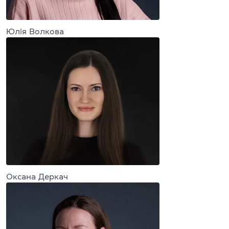
Юлія Волкова
Оксана Деркач