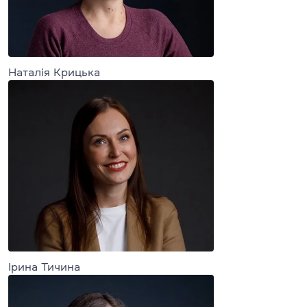
Наталія Крицька
Ірина Тичина