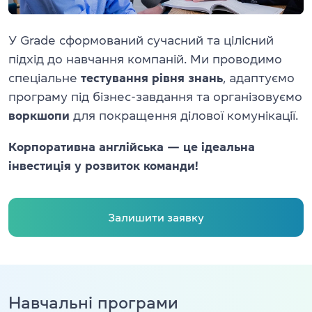
Перевірити
свій
рівень
У Grade сформований сучасний та цілісний
Залишити заявку
підхід до навчання компаній. Ми проводимо
спеціальне
тестування рівня знань
, адаптуємо
програму під бізнес-завдання та організовуємо
Мова сайту
RU
UK
воркшопи
для покращення ділової комунікації.
Корпоративна англійська — це ідеальна
(044) 580 11 00
інвестиція у розвиток команди!
(050) 580 11 00
(063) 580 11 00
(098) 580 11 00
м. Київ, метро Золоті Ворота, вул. Ярославів Вал, 13/2-б, оф
Залишити заявку
Дивитись на Google Maps
Навчальні програми