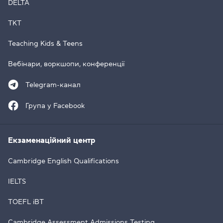
DELTA
TKT
Teaching Kids & Teens
Вебінари, воркшопи, конференції
Telegram-канал
Група у Facebook
Екзаменаційний центр
Cambridge English Qualifications
IELTS
TOEFL iBT
Cambridge Assessment Admissions Testing