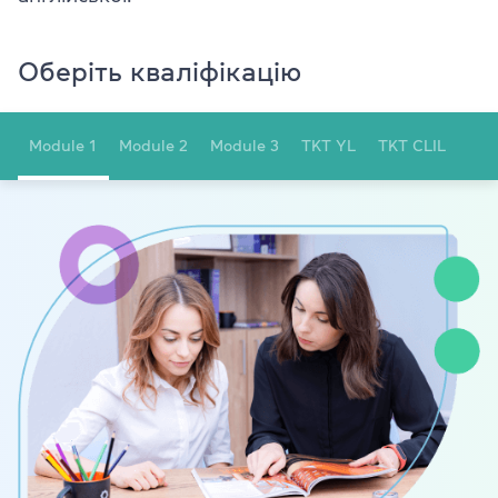
Оберіть кваліфікацію
Module 1
Module 2
Module 3
TKT YL
TKT CLIL