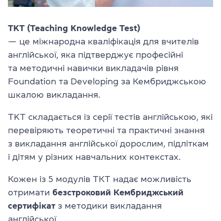
Перевірити
свій
рівень
TKT (Teaching Knowledge Test)
— це міжнародна кваліфікація для вчителів
Залишити заявку
англійської, яка підтверджує професійні
та методичні навички викладачів рівня
Мова сайту
RU
UK
Foundation та Developing за Кембриджською
шкалою викладання.
(044) 580 11 00
TKT складається із серії тестів англійською, які
(050) 580 11 00
перевіряють теоретичні та практичні знання
(063) 580 11 00
(098) 580 11 00
з викладання англійської дорослим, підліткам
м. Київ, метро Золоті Ворота, вул. Ярославів Вал, 13/2-б, оф
і дітям у різних навчальних контекстах.
Дивитись на Google Maps
Кожен із 5 модулів ТКТ надає можливість
отримати
безстроковий Кембриджський
сертифікат
з методики викладання
англійської.