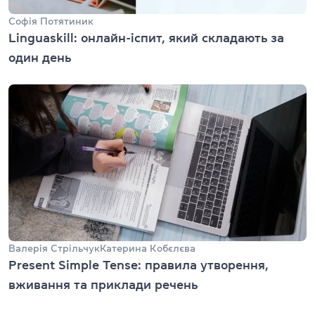
Софія Потятиник
Linguaskill: онлайн-іспит, який складають за
один день
Валерія Стрільчук
Катерина Кобєлєва
Present Simple Tense: правила утворення,
вживання та приклади речень