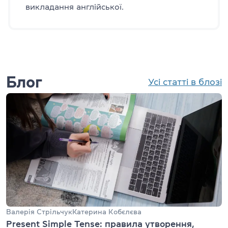
викладання англійської.
Блог
Усі статті в блозі
Валерія Стрільчук
Катерина Кобєлєва
Present Simple Tense: правила утворення,