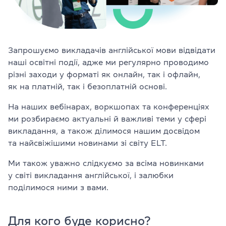
Перевірити
свій
рівень
Залишити заявку
Запрошуємо викладачів англійської мови відвідати
наші освітні події, адже ми регулярно проводимо
різні заходи у форматі як онлайн, так і офлайн,
Мова сайту
RU
UK
EN
як на платній, так і безоплатній основі.
На наших вебінарах, воркшопах та конференціях
(044) 580 11 00
ми розбираємо актуальні й важливі теми у сфері
(050) 580 11 00
викладання, а також ділимося нашим досвідом
(063) 580 11 00
та найсвіжішими новинами зі світу ELT.
(098) 580 11 00
м. Київ, метро Золоті Ворота, вул. Ярославів Вал, 13/2-б, оф
Ми також уважно слідкуємо за всіма новинками
Дивитись на Google Maps
у світі викладання англійської, і залюбки
поділимося ними з вами.
Для кого буде корисно?