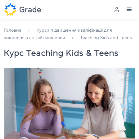
Меню
Головна
Курси підвищення кваліфікації для
викладачів англійської мови
Teaching Kids and Teens
Курси англійської
Курс Teaching Kids & Teens
Навчання для викладачів
Англійська для компаній
Підготовка до іспитів
Екзаменаційний центр
Більше про нас