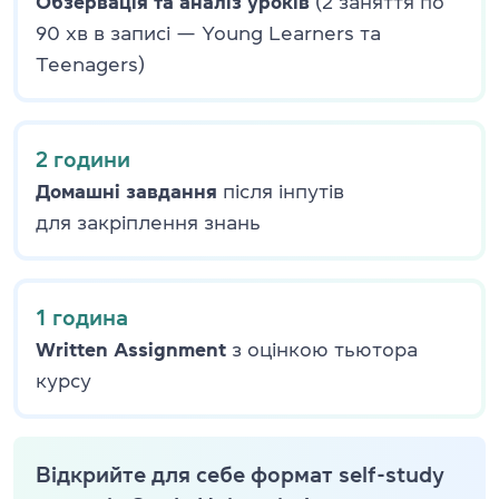
Обзервація та аналіз уроків
(2 заняття по
90 хв в записі — Young Learners та
Teenagers)
2 години
Домашні завдання
після інпутів
для закріплення знань
1 година
Written Assignment
з оцінкою тьютора
курсу
Відкрийте для себе формат self-study