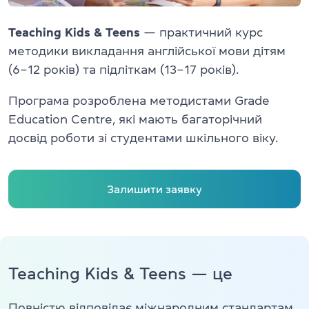
Перевірити
свій
рівень
Teaching Kids & Teens
— практичний курс
методики викладання англійської мови дітям
Залишити заявку
(6–12 років) та підліткам (13–17 років).
Програма розроблена методистами Grade
Мова сайту
RU
UK
EN
Education Centre, які мають багаторічний
досвід роботи зі студентами шкільного віку.
(044) 580 11 00
(050) 580 11 00
(063) 580 11 00
Залишити заявку
(098) 580 11 00
м. Київ, метро Золоті Ворота, вул. Ярославів Вал, 13/2-б, оф
Дивитись на Google Maps
Teaching Kids & Teens — це
Повністю відповідає міжнародним стандартам