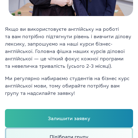
Перевірити
свій
рівень
Залишити заявку
Якщо ви використовуєте англійську на роботі
та вам потрібно підтягнути рівень і вивчити ділову
лексику, запрошуємо на наші курси бізнес-
Мова сайту
RU
UK
англійської. Головна фішка наших курсів ділової
англійської — це чіткий фокус кожної програми
та невеличка тривалість (усього 2-3 місяці).
(044) 580 11 00
(050) 580 11 00
Ми регулярно набираємо студентів на бізнес курс
(063) 580 11 00
англійської мови, тому обирайте потрібну вам
(098) 580 11 00
групу та надсилайте заявку!
м. Київ, метро Золоті Ворота, вул. Ярославів Вал, 13/2-б, оф
Дивитись на Google Maps
Залишити заявку
Підібрати групу