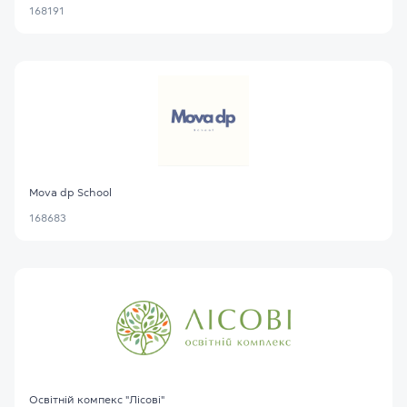
168191
Mova dp School
168683
Освітній компекс "Лісові"