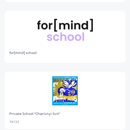
for[mind] school
Private School "Charivnyi Svit"
74133