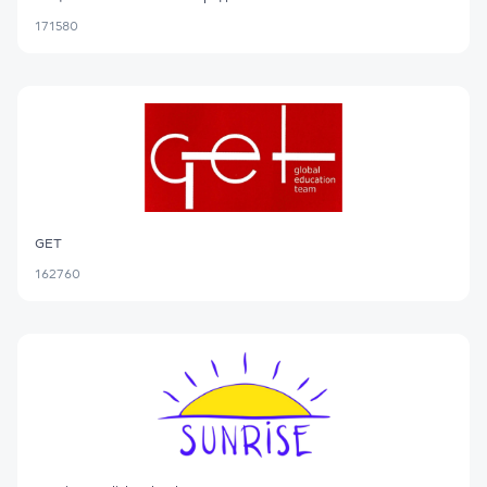
171580
GET
162760