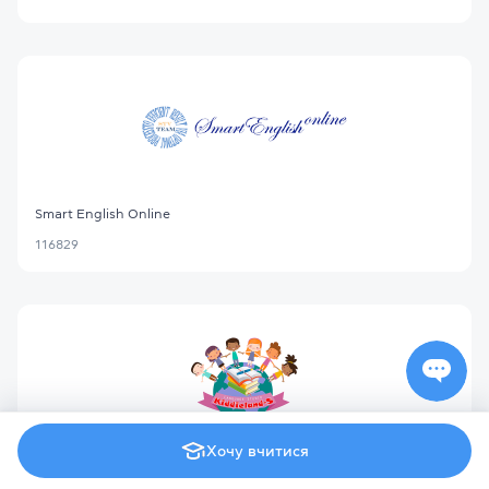
Smart English Online
116829
Хочу вчитися
Language Studio Kiddieland-S