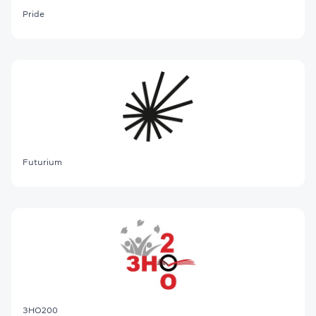
Pride
Futurium
ЗНО200