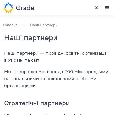
Меню
Головна
Наші Партнери
Наші партнери
Курси англійської
Навчання для викладачів
Наші партнери — провідні освітні організації
в Україні та світі.
Англійська для компаній
Ми співпрацюємо з понад 200 міжнародними,
Підготовка до іспитів
національними та локальними освітніми
організаціями.
Екзаменаційний центр
Стратегічні партнери
Більше про нас