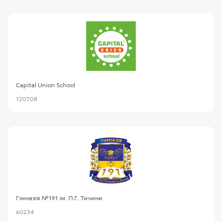
Capital Union School
120708
Гімназія №191 ім. П.Г. Тичини
60234