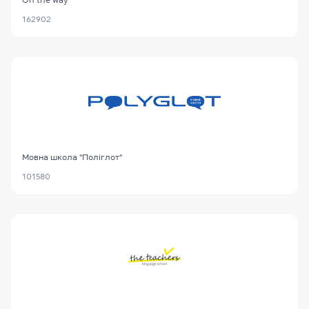
On the way
162902
Мовна школа "Поліглот"
101580