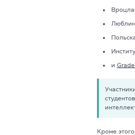
Cambridge En
Вроцла
Linguaskill
Люблин
IELTS
Польска
Институ
TOEFL iBT
и
Grade
Партнерская
Главная
Участники
Курсы англи
студентов
интеллек
О компании
Лицензия
Кроме этого