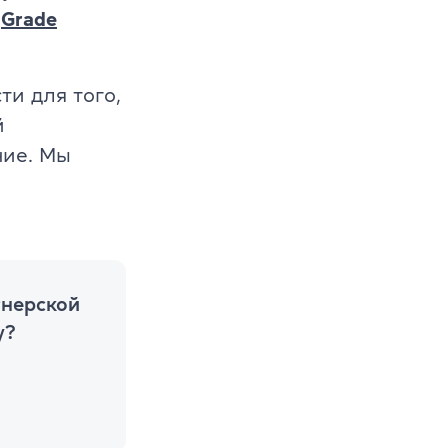
о
Grade
и для того,
й
ние. Мы
тнерской
y?