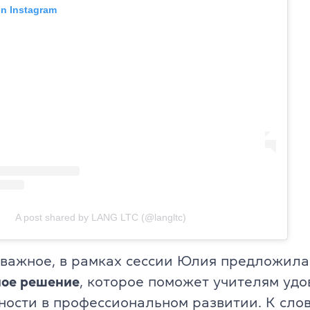
on Instagram
Об экзамене TOEFL
A post shared by LANG LTC (@langltc)
 важное, в рамках сессии Юлия предложила
ное решение
, которое поможет учителям уд
ности в профессиональном развитии. К слов