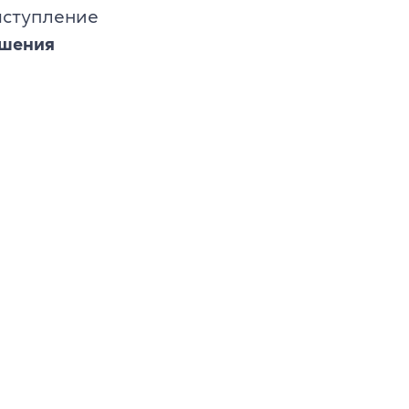
ыступление
шения