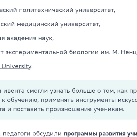
TKT Module 2
glish
вский политехнический университет,
TKT Module 3
ский медицинский университет,
TKT Module YL
я академия наук,
Экзамены Cambridge English
т экспериментальной биологии им. М. Ненц
YLE Starters, Movers, Flyers
 University
.
 программа
A2 Key (KET) + for Schools
B1 Preliminary (PET) + for School
 ивента смогли узнать больше о том, как п
йского языка
 к обучению, применять инструменты искус
B2 First (FCE) + for Schools
та и поставить произношение ученикам.
C1 Advanced (CAE)
, педагоги обсудили
программы развития уч
C2 Proficiency (CPE)