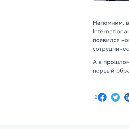
Напомним, 
Internationa
появился но
сотрудничес
А в прошлом
первый обр
2