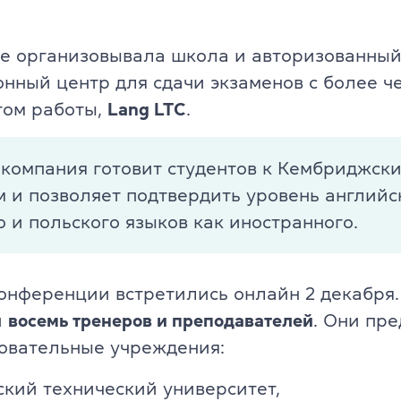
Английский для детей 11-12 ле
ade University
е организовывала школа и авторизованны
Летний экспресс-курс для дете
нный центр для сдачи экзаменов с более че
Летний экспресс-курс для дете
том работы,
Lang LTC
.
Все модули DELTA
 компания готовит студентов к Кембриджск
DELTA Module 1
 и позволяет подтвердить уровень английс
rs (для детей)
 и польского языков как иностранного.
DELTA Module 2
E (для подростков)
DELTA Module 3
онференции встретились онлайн 2 декабря
E (для взрослых)
и
восемь тренеров и преподавателей
. Они пр
Подготовка к TKT
еподавателей)
овательные учреждения:
TKT Module 1
преподавателей)
кий технический университет,