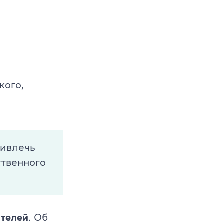
кого,
s
ривлечь
ственного
ителей
. Об