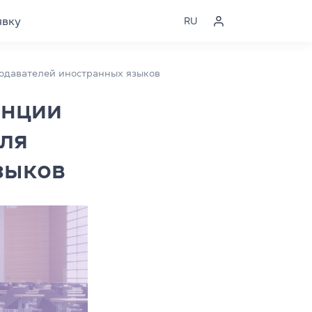
явку
RU
еподавателей иностранных языков
енции
для
зыков