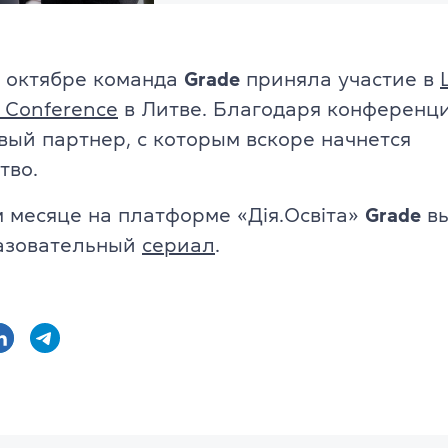
в октябре команда
Grade
приняла участие в
l Conference
в Литве. Благодаря конференци
вый партнер, с которым вскоре начнется
тво.
 месяце на платформе «Дія.Освіта»
Grade
вы
азовательный
сериал
.