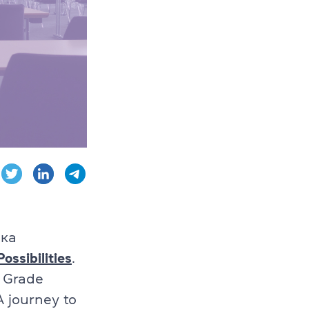
AE, CPE
ambridge English
ыка
ossibilities
.
 Grade
 journey to