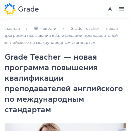
Меню
Главная
😀 Новости
Grade Teacher — новая
программа повышения квалификации преподавателей
английского по международным стандартам
Курсы английского
Grade Teacher — новая
Обучение для преподавателей
программа повышения
Английский для компаний
квалификации
преподавателей английского
Подготовка к экзаменам
по международным
Экзаменационный центр
стандартам
Больше о нас