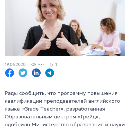
Проверить
свой
уровень
Оставить заявку
Язык сайта
RU
UK
19.06.2020
1
(044) 580 11 00
(050) 580 11 00
(063) 580 11 00
(098) 580 11 00
г. Киев, метро Золотые Ворота, ул. Ярославов Вал, 13/2-б, 
Рады сообщить, что программу
повышения
Посмотреть на Google Maps
квалификации преподавателей английского
языка
«Grade Teacher», разработанная
Образовательным
центром
«Грейд»,
одобрило Министерство
образования
и науки