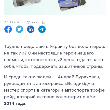
Проверить
свой
уровень
Оставить заявку
27.03.2025
3
Язык сайта
RU
UK
Трудно представить Украину без волонтеров,
не так ли? Они настоящие герои нашего
(044) 580 11 00
времени, которые каждый день отдают часть
(050) 580 11 00
(063) 580 11 00
себя, чтобы поддержать защитников страны.
(098) 580 11 00
г. Киев, метро Золотые Ворота, ул. Ярославов Вал, 13/2-б, 
И среди таких людей — Андрей Бурахович,
Посмотреть на Google Maps
руководитель автосервиса «Всюдихід» и
мастер спорта в категории автоспорта трофи-
рейд, который активно волонтерит ещё
с
2014 года
.