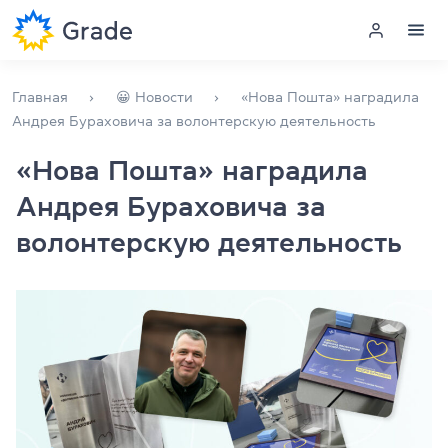
Меню
Главная
😀 Новости
«Нова Пошта» наградила
Андрея Бураховича за волонтерскую деятельность
Курсы английского
«Нова Пошта» наградила
Андрея Бураховича за
Обучение для преподавателей
волонтерскую деятельность
Английский для компаний
Подготовка к экзаменам
Экзаменационный центр
Больше о нас