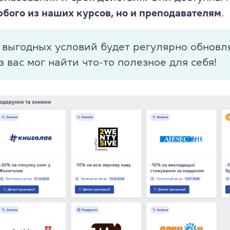
ели
юбого из наших курсов, но и преподавателям
.
TKT Modules 1, 2, 3, YL, CLIL
ельность
DELTA Module 1
 выгодных условий будет регулярно обновля
 вас мог найти что-то полезное для себя!
Условия регистрации
Экзамены в Польше
Подготовка к IELTS
Пробный тест IELTS
Об экзамене IELTS
Подготовка к TOEFL
Пробный тест TOEFL