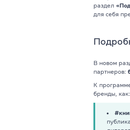
раздел
«Под
Платформа Gr
для себя пр
IELTS
Подроб
ТOEFL
НМТ
В новом ра
Young Learne
партнеров:
KET, PET, FC
К программе
бренды, как:
FCE, CAE, CP
TKT (для пр
#кни
публика
DELTA (для 