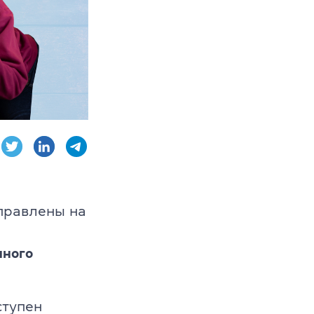
AE, CPE
ambridge English
аправлены на
чного
ступен