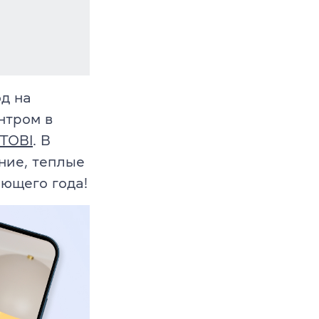
д на
нтром в
 TOBI
. В
ние, теплые
ющего года!