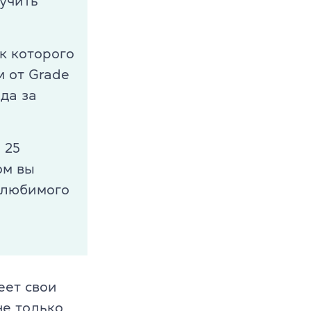
учить
к которого
м от Grade
да за
 25
ом вы
 любимого
s
еет свои
не только