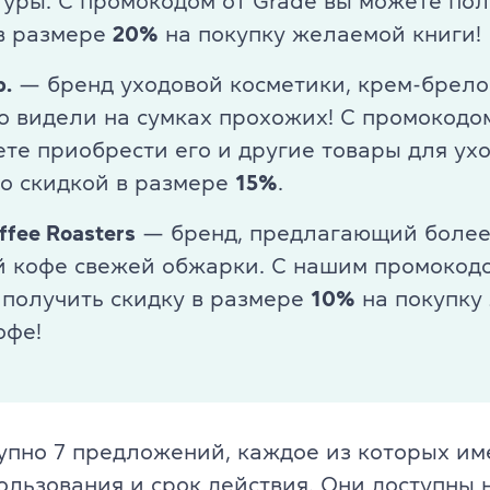
уры. С промокодом от Grade вы можете пол
TKT Module 2
glish
 в размере
20%
на покупку желаемой книги!
TKT Module 3
b.
— бренд уходовой косметики, крем-брело
TKT Module YL
о видели на сумках прохожих! С промокодо
те приобрести его и другие товары для ухо
Экзамены Cambridge English
о скидкой в размере
15%
.
YLE Starters, Movers, Flyers
ffee Roasters
— бренд, предлагающий более
 программа
й кофе свежей обжарки. С нашим промокод
A2 Key (KET) + for Schools
получить скидку в размере
10%
на покупку
B1 Preliminary (PET) + for School
офе!
йского языка
B2 First (FCE) + for Schools
C1 Advanced (CAE)
упно 7 предложений, каждое из которых им
C2 Proficiency (CPE)
ользования и срок действия. Они доступны 