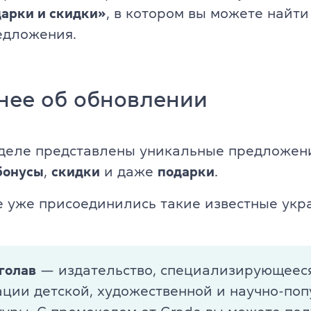
арки и скидки»
, в котором вы можете найт
Английский для детей 11-12 ле
ade University
едложения.
Летний экспресс-курс для дете
Летний экспресс-курс для дете
нее об обновлении
Все модули DELTA
DELTA Module 1
зделе представлены уникальные предложен
rs (для детей)
бонусы
,
скидки
и даже
подарки
.
DELTA Module 2
E (для подростков)
 уже присоединились такие известные укр
DELTA Module 3
E (для взрослых)
Подготовка к TKT
еподавателей)
голав
— издательство, специализирующеес
TKT Module 1
ции детской, художественной и научно-по
преподавателей)