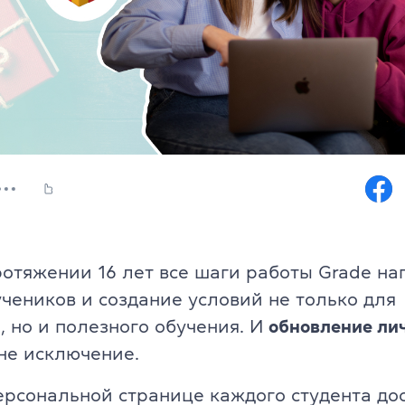
Юридический английский
, офіс 32
Подготовка к экзаменам FCE, C
Все курсы для подростков
s & Teens
Изучение уровня + экзамены C
аписи
Подготовка к НМТ
и
Летний экспресс-курс
ротяжении 16 лет все шаги работы Grade н
Летний разговорный курс
чеников и создание условий не только для
пикеры
, но и полезного обучения. И
обновление ли
Все курсы для детей
е исключение.
заказ
Английский для детей 6-10 лет
ерсональной странице каждого студента до
 программа