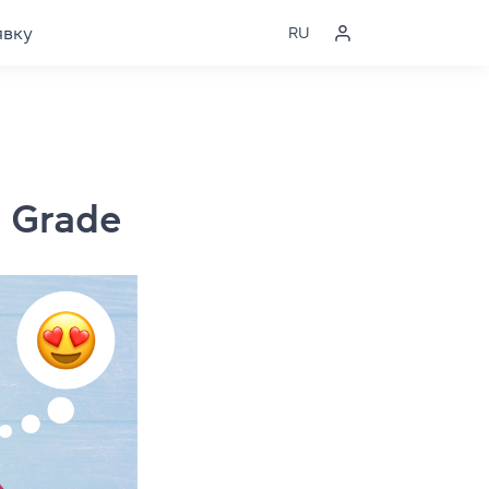
явку
RU
 Grade