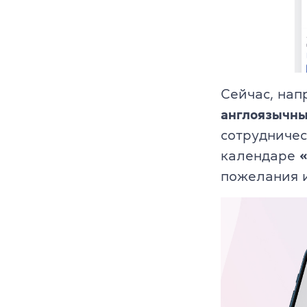
Сейчас, нап
англоязычны
сотрудниче
календаре
«
пожелания и