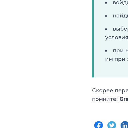
войд
найд
выбе
условия
при 
им при 
Скорее пере
помните:
Gr