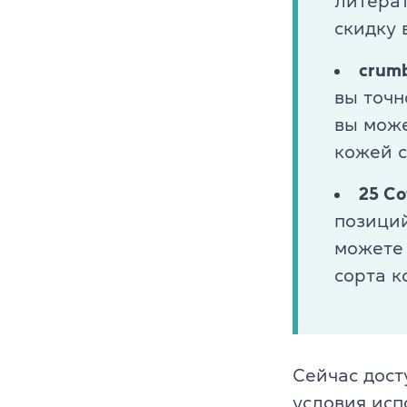
литерат
Cambridge En
скидку
Linguaskill
crum
вы точн
IELTS
вы може
кожей с
TOEFL iBT
25 Co
Партнерская
позици
Главная
можете 
сорта к
Курсы англи
О компании
Лицензия
Сейчас дост
условия исп