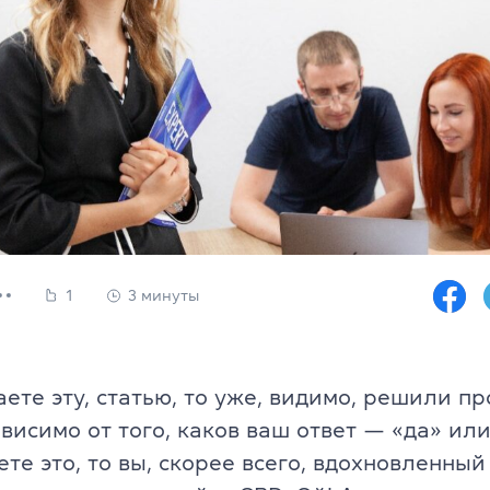
Юридический английский
, офіс 32
Подготовка к экзаменам FCE, C
Все курсы для подростков
s & Teens
Изучение уровня + экзамены C
аписи
Подготовка к НМТ
1
3 минуты
и
Летний экспресс-курс
Летний разговорный курс
пикеры
аете эту, статью, то уже, видимо, решили пр
Все курсы для детей
висимо от того, каков ваш ответ — «да» или
заказ
Английский для детей 6-10 лет
ете это, то вы, скорее всего, вдохновленный
 программа