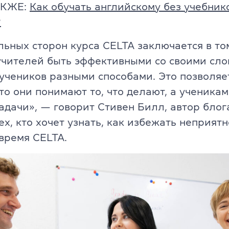
ели
АКЖЕ:
Как обучать английскому без учебник
TKT Modules 1, 2, 3, YL, CLIL
?
ельность
DELTA Module 1
льных сторон курса CELTA заключается в том
учителей быть эффективными со своими сло
Условия регистрации
учеников разными способами. Это позволяе
что они понимают то, что делают, а ученика
Экзамены в Польше
адачи», — говорит Стивен Билл, автор блог
Подготовка к IELTS
ех, кто хочет узнать, как избежать неприят
 время CELTA.
Пробный тест IELTS
Об экзамене IELTS
Подготовка к TOEFL
Пробный тест TOEFL