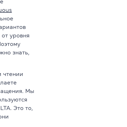
ое
т
uous
ьное
й 6-10 лет
вариантов
й 11-12 лет
 от уровня
Поэтому
жно знать,
и чтении
елаете
ращения. Мы
ользуются
ELTA.
Это то,
они