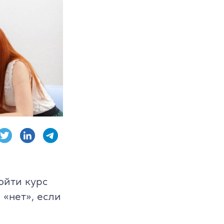
AE, CPE
ambridge English
ойти курс
 «нет», если