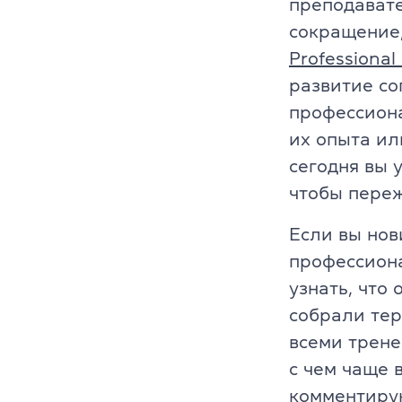
преподавате
сокращение,
Платформа Gr
Professiona
IELTS
развитие со
профессиона
ТOEFL
их опыта ил
сегодня вы 
НМТ
чтобы переж
Young Learne
Если вы нов
KET, PET, FC
профессиона
узнать, что
FCE, CAE, CP
собрали тер
TKT (для пр
всеми трене
с чем чаще 
DELTA (для 
комментирую