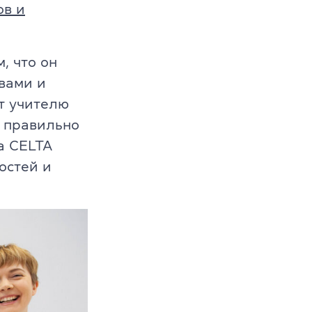
ов и
, что он
вами и
т учителю
м правильно
а CELTA
ностей и