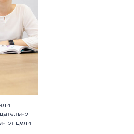
 или
ицательно
ен от цели