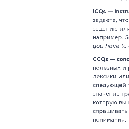
Cambridge En
ICQs — instr
задаете, чт
Linguaskill
заданию или
IELTS
например
, 
you have to 
TOEFL iBT
CCQs — conce
Партнерская
полезных и 
лексики или
Главная
следующей т
Курсы англи
значение гр
которую вы 
О компании
спрашивать 
Лицензия
понимания.