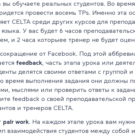
а вы обучаете реальных студентов. Во время
ридется провести восемь TPs. Именно эта о
яет CELTA среди других курсов для препод
 языка. У вас будет 6 часов преподавательс
ем, и 2 часа
которые
е тренер не будет оцен
 сокращение от Facebook. Под этой аббрев
ается
feedback
, часть этапа урока или деяте
денты делятся своими ответами с группой и
о время выполнения задания они должны п
ми, мыслями или проверить ответы к задан
ите feedback о своей преподавательской пр
антов и тренеров CELTA.
т
pair work
. На каждом этапе урока вам нужн
ип взаимодействия студентов между собой и