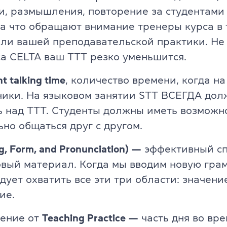
, размышления, повторение за студентами 
на что обращают внимание тренеры курса в
ли вашей преподавательской практики. Не 
са CELTA ваш ТТТ резко уменьшится.
t talking time
, количество времени, когда на
ники. На языковом занятии STT ВСЕГДА дол
 над TTT. Студенты должны иметь возможн
но общаться друг с другом.
, Form, and Pronunciation) —
эффективный сп
вый материал. Когда мы вводим новую гра
едует охватить все эти три области: значени
ие.
ение от
Teaching Practice —
часть дня во вре