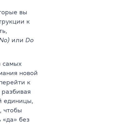
торые вы
трукции к
ть,
(No)
или
Do
з самых
мания новой
перейти к
s
 разбивая
й единицы,
, чтобы
 «да» без