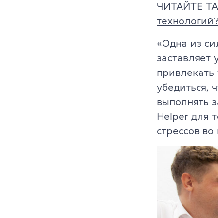
Преподават
ЧИТАЙТЕ Т
технологий
Благотворит
«Одна из си
Блог
заставляет 
привлекать 
Партнеры
убедиться, 
Новости
выполнять з
Helper для т
Вакансии
стрессов во
Контакты