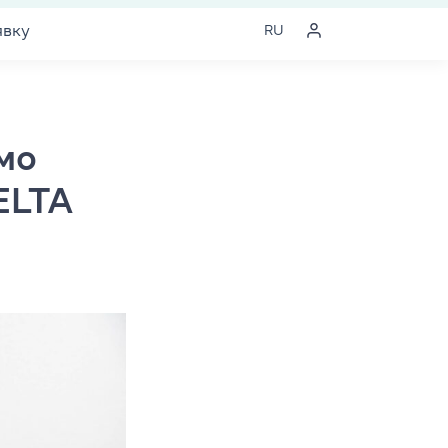
явку
RU
мо
ELTA