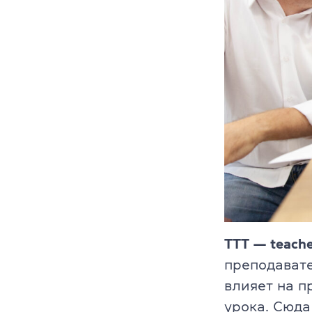
TTT — teacher
преподавате
влияет на п
урока. Сюда