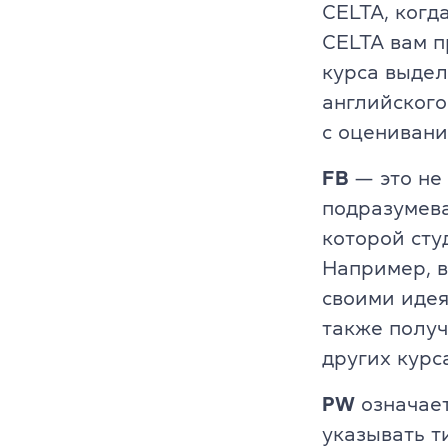
CELTA, когд
CELTA вам п
курса выдел
английского
с оценивани
FB
— это не
подразумев
которой сту
Например, в
своими идея
также получ
других курс
PW
означае
указывать т