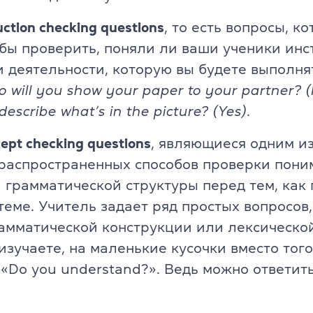
TKT Module 2
glish
uction checking questions
, то есть вопросы,
ко
TKT Module 3
обы проверить, поняли ли ваши ученики инс
 деятельности, которую
вы будете выполня
TKT Module YL
So will you show your paper to your partner? 
Экзамены Cambridge English
describe what’s in the picture? (Yes)
.
YLE Starters, Movers, Flyers
pt checking questions
, являющиеся одним и
 программа
распространенных способов проверки пони
A2 Key (KET) + for Schools
 грамматической структуры перед тем, как 
B1 Preliminary (PET) + for School
еме. Учитель задает ряд простых вопросов,
йского языка
амматической конструкции или лексическо
B2 First (FCE) + for Schools
изучаете, на маленькие кусочки вместо того
«Do you understand?». Ведь можно ответить
C1 Advanced (CAE)
C2 Proficiency (CPE)