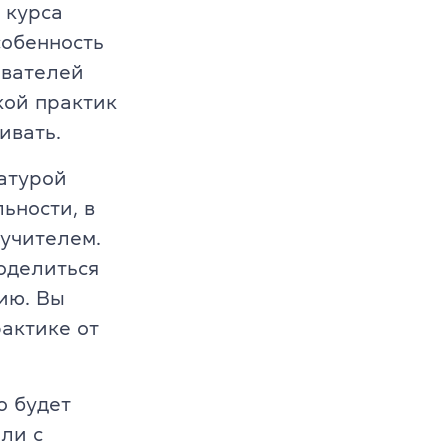
 курса
собенность
авателей
кой практик
ивать.
иатурой
льности, в
 учителем.
оделиться
ию. Вы
актике от
о будет
ли с