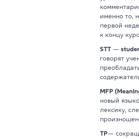
комментарии
именно то, 
первой неде
к концу кур
STT
—
studen
говорят уче
преобладать
содержатель
MFP (Meaning
новый языко
лексику, сл
произношен
TP
— сокращ