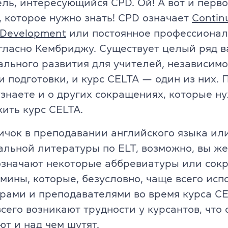
ль, интересующийся CPD. Ой! А вот и перв
Английский для детей 11-12 ле
 которое нужно знать! CPD означает
Contin
ade University
l Development
или постоянное профессионал
Летний экспресс-курс для дете
гласно Кембриджу. Существует целый ряд 
Летний экспресс-курс для дете
льного развития для учителей, независимо
и подготовки, и курс CELTA — один из них. 
Все модули DELTA
узнаете и о других сокращениях, которые ну
DELTA Module 1
ить курс CELTA.
rs (для детей)
ичок в преподавании английского языка ил
DELTA Module 2
E (для подростков)
льной литературы по ELT, возможно, вы ж
DELTA Module 3
 означают некоторые аббревиатуры или сок
E (для взрослых)
мины, которые, безусловно, чаще всего исп
Подготовка к TKT
еподавателей)
рами и преподавателями во время курса C
TKT Module 1
всего возникают трудности у курсантов, что 
преподавателей)
т и над чем
шутят.