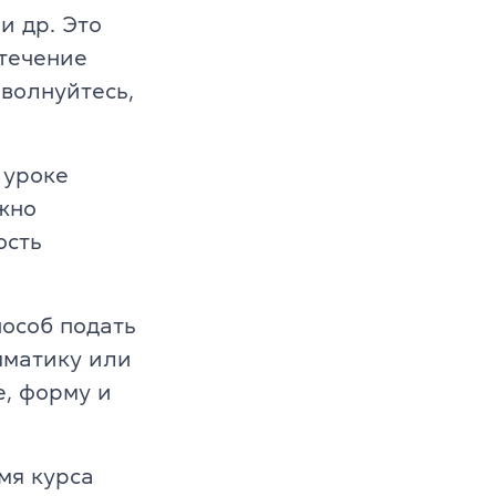
и др. Это
 течение
волнуйтесь,
 уроке
жно
ость
особ подать
мматику или
е, форму и
мя курса