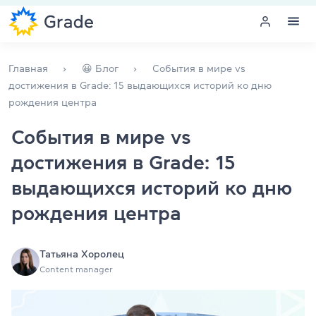
Меню
Главная
😀 Блог
События в мире vs
достижения в Grade: 15 выдающихся историй ко дню
рождения центра
Курсы английского
События в мире vs
Обучение для преподавателей
достижения в Grade: 15
Английский для компаний
выдающихся историй ко дню
рождения центра
Подготовка к экзаменам
Экзаменационный центр
Татьяна Хоролец
Content manager
Больше о нас