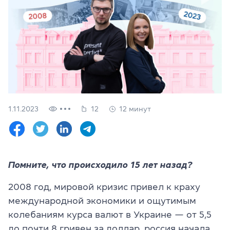
Проверить
свой
уровень
Оставить заявку
Язык сайта
RU
UK
1.11.2023
12
12 минут
(044) 580 11 00
(050) 580 11 00
(063) 580 11 00
(098) 580 11 00
г. Киев, метро Золотые Ворота, ул. Ярославов Вал, 13/2-б, 
Помните, что происходило 15 лет назад?
Посмотреть на Google Maps
2008 год, мировой кризис привел к краху
международной экономики и ощутимым
колебаниям курса валют в Украине — от 5,5
до почти 8 гривен за доллар, россия начала