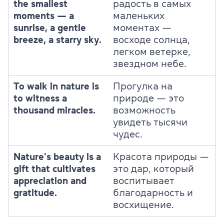
the smallest
радость в самых
moments — a
маленьких
sunrise, a gentle
моментах —
breeze, a starry sky.
восходе солнца,
легком ветерке,
звездном небе.
To walk in nature is
Прогулка на
to witness a
природе — это
thousand miracles.
возможность
увидеть тысячи
чудес.
Nature’s beauty is a
Красота природы —
gift that cultivates
это дар, который
appreciation and
воспитывает
gratitude.
благодарность и
восхищение.