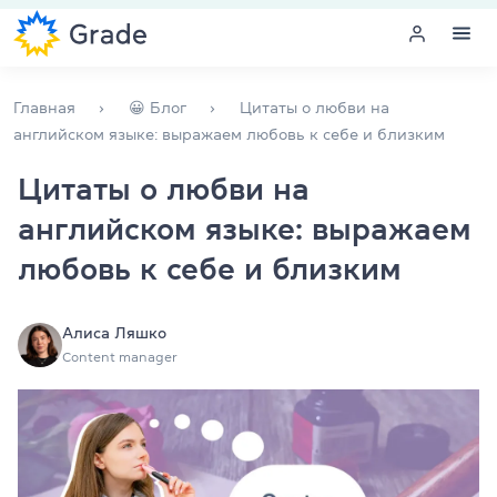
Меню
Главная
😀 Блог
Цитаты о любви на
английском языке: выражаем любовь к себе и близким
Курсы английского
Цитаты о любви на
английском языке: выражаем
Обучение для преподавателей
любовь к себе и близким
Английский для компаний
Подготовка к экзаменам
Алиса Ляшко
Content manager
Экзаменационный центр
Больше о нас