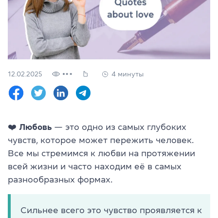
Проверить
свой
уровень
Оставить заявку
Язык сайта
12.02.2025
4 минуты
RU
UK
(044) 580 11 00
(050) 580 11 00
❤️
Любовь
— это одно из самых глубоких
(063) 580 11 00
чувств, которое может пережить человек.
(098) 580 11 00
г. Киев, метро Золотые Ворота, ул. Ярославов Вал, 13/2-б, 
Все мы стремимся к любви на протяжении
Посмотреть на Google Maps
всей жизни и часто находим её в самых
разнообразных формах.
Сильнее всего это чувство проявляется к