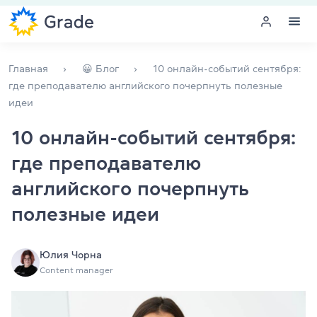
Меню
Главная
😀 Блог
10 онлайн-событий сентября:
где преподавателю английского почерпнуть полезные
идеи
Курсы английского
10 онлайн-событий сентября:
Обучение для преподавателей
где преподавателю
Английский для компаний
английского почерпнуть
полезные идеи
Подготовка к экзаменам
Экзаменационный центр
Юлия Чорна
Content manager
Больше о нас