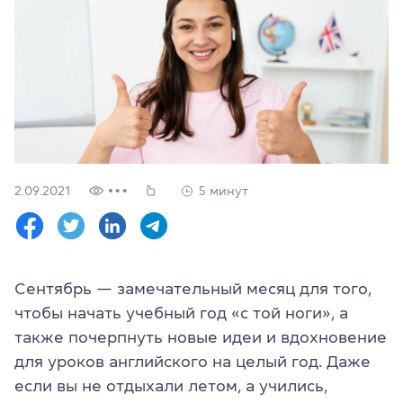
Проверить
свой
уровень
Оставить заявку
Язык сайта
RU
UK
2.09.2021
5 минут
(044) 580 11 00
(050) 580 11 00
(063) 580 11 00
(098) 580 11 00
г. Киев, метро Золотые Ворота, ул. Ярославов Вал, 13/2-б, 
Сентябрь — замечательный месяц для того,
Посмотреть на Google Maps
чтобы начать учебный год «с той ноги», а
также почерпнуть новые идеи и вдохновение
для уроков английского на целый год. Даже
если вы не отдыхали летом, а учились,