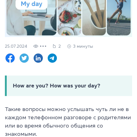
Проверить
свой
уровень
Оставить заявку
25.07.2024
2
3 минуты
Язык сайта
RU
UK
(044) 580 11 00
(050) 580 11 00
(063) 580 11 00
How are you? How was your day?
(098) 580 11 00
г. Киев, метро Золотые Ворота, ул. Ярославов Вал, 13/2-б, 
Посмотреть на Google Maps
Такие вопросы можно услышать чуть ли не в
каждом телефонном разговоре с родителями
или во время обычного общения со
знакомыми.