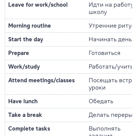
Leave for work/school
Идти на работу/
школу
Morning routine
Утренние ритуа
Start the day
Начинать день
Prepare
Готовиться
Work/study
Работать/учить
Attend meetings/classes
Посещать встре
уроки
Have lunch
Обедать
Take a break
Делать перерыв
Complete tasks
Выполнять
задания