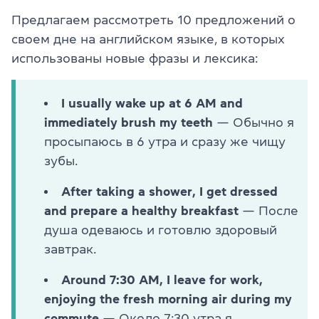
Предлагаем рассмотреть 10 предложений о
своем дне на английском языке, в которых
использованы новые фразы и лексика:
I usually wake up at 6 AM and
immediately brush my teeth
— Обычно я
просыпаюсь в 6 утра и сразу же чищу
зубы.
After taking a shower, I get dressed
and prepare a healthy breakfast
— После
душа одеваюсь и готовлю здоровый
завтрак.
Around 7:30 AM, I leave for work,
enjoying the fresh morning air during my
commute
— Около 7:30 утра я