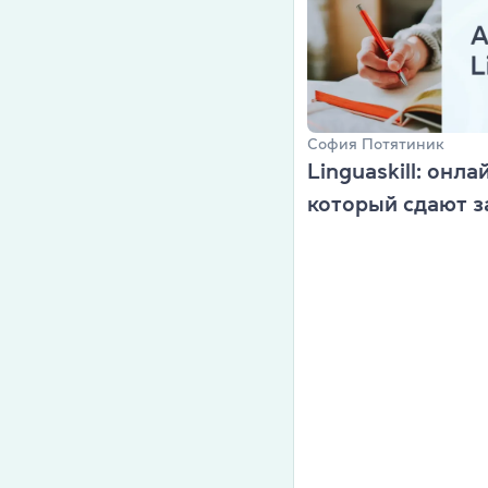
Преподават
Благотворит
Блог
София Потятиник
Партнеры
Linguaskill: онла
который сдают з
Новости
Вакансии
Контакты