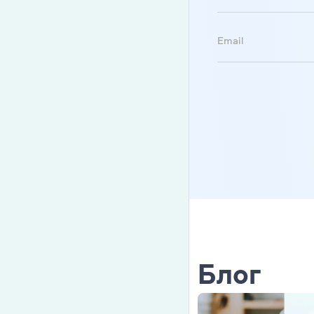
Cambridge En
Email
Linguaskill
IELTS
TOEFL iBT
Партнерская
Главная
Курсы англи
О компании
Блог
Лицензия