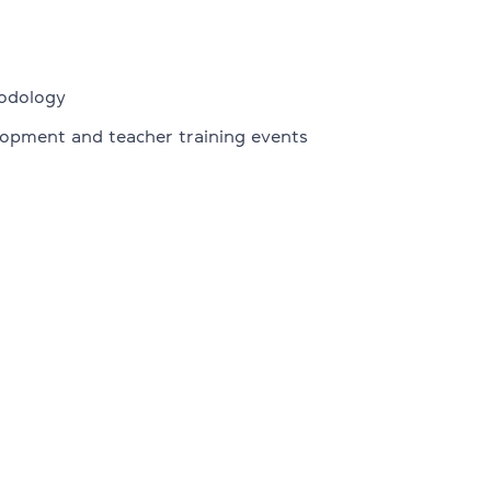
AE, CPE
odology
elopment and teacher training events
ambridge English