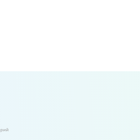
т
й 6-10 лет
й 11-12 лет
арий