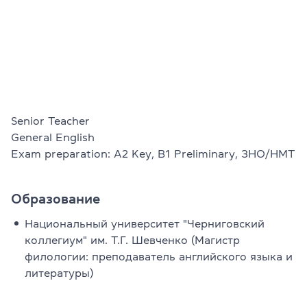
Проверить
свой
уровень
Оставить заявку
Язык сайта
RU
UK
Senior Teacher

General English

Exam preparation: A2 Key, B1 Preliminary, ЗНО/НМТ
(044) 580 11 00
(050) 580 11 00
(063) 580 11 00
(098) 580 11 00
Образование
г. Киев, метро Золотые Ворота, ул. Ярославов Вал, 13/2-б, 
Национальный университет "Черниговский
Посмотреть на Google Maps
коллегиум" им. Т.Г. Шевченко (Магистр
филологии: преподаватель английского языка и
литературы)