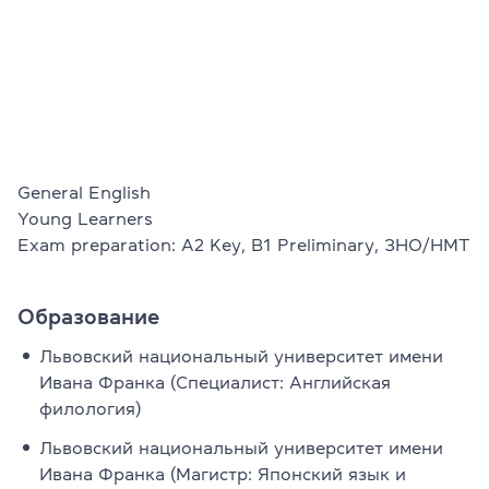
Проверить
свой
уровень
Оставить заявку
Язык сайта
RU
UK
General English

Young Learners

Exam preparation: A2 Key, B1 Preliminary, ЗНО/НМТ
(044) 580 11 00
(050) 580 11 00
(063) 580 11 00
(098) 580 11 00
Образование
г. Киев, метро Золотые Ворота, ул. Ярославов Вал, 13/2-б, 
Львовский национальный университет имени
Посмотреть на Google Maps
Ивана Франка (Специалист: Английская
филология)
Львовский национальный университет имени
Ивана Франка (Магистр: Японский язык и