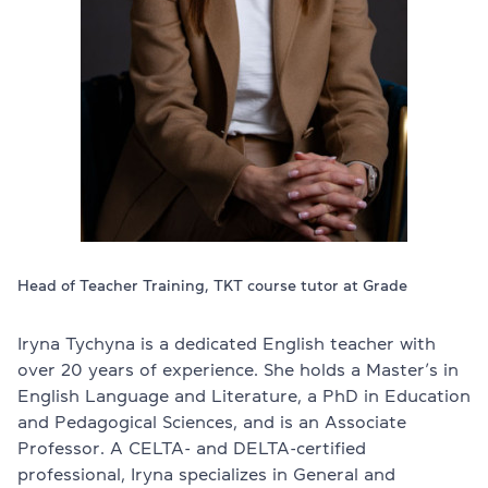
Проверить
свой
уровень
Оставить заявку
Язык сайта
RU
UK
EN
(044) 580 11 00
(050) 580 11 00
Head of Teacher Training, TKT course tutor at Grade
(063) 580 11 00
(098) 580 11 00
г. Киев, метро Золотые Ворота, ул. Ярославов Вал, 13/2-б, 
Iryna Tychyna is a dedicated English teacher with
Посмотреть на Google Maps
over 20 years of experience. She holds a Master’s in
English Language and Literature, a PhD in Education
and Pedagogical Sciences, and is an Associate
Professor. A CELTA- and DELTA-certified
professional, Iryna specializes in General and