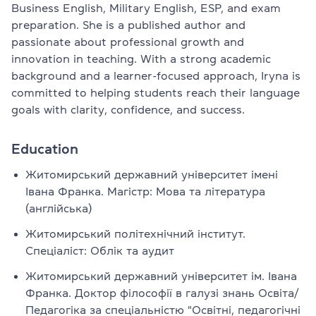
Business English, Military English, ESP, and exam
preparation. She is a published author and
passionate about professional growth and
innovation in teaching. With a strong academic
background and a learner-focused approach, Iryna is
committed to helping students reach their language
goals with clarity, confidence, and success.
Education
Житомирський державний університет імені
Івана Франка. Магістр: Мова та література
(англійська)
Житомирський політехнічний інститут.
Cпеціаліст: Облік та аудит
Житомирський державний університет ім. Івана
Франка. Доктор філософії в галузі знань Освіта/
Педагогіка за спеціальністю "Освітні, педагогічні