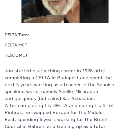
Проверить
свой
уровень
Оставить заявку
DELTA Tutor
Язык сайта
RU
UK
EN
CELTA MCT
TESOL MCT
(044) 580 11 00
Jon started his teaching career in 1998 after
(050) 580 11 00
(063) 580 11 00
completing a CELTA in Budapest and spent the
(098) 580 11 00
next 5 years working as a teacher in the Spanish
г. Киев, метро Золотые Ворота, ул. Ярославов Вал, 13/2-б, 
speaking world, namely Seville, Nicaragua
Посмотреть на Google Maps
and gorgeous (but rainy) San Sebastian.
After completing his DELTA and eating his fill of
Pintxos, he swapped Europe for the Middle
East, spending 6 years working for the British
Council in Bahrain and training up as a tutor