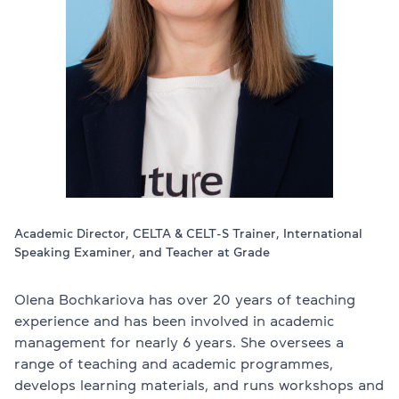
Проверить
свой
уровень
Оставить заявку
Язык сайта
RU
UK
EN
(044) 580 11 00
(050) 580 11 00
Academic Director, CELTA & CELT-S Trainer, International
(063) 580 11 00
Speaking Examiner, and Teacher at Grade
(098) 580 11 00
г. Киев, метро Золотые Ворота, ул. Ярославов Вал, 13/2-б, 
Посмотреть на Google Maps
Olena Bochkariova has over 20 years of teaching
experience and has been involved in academic
management for nearly 6 years. She oversees a
range of teaching and academic programmes,
develops learning materials, and runs workshops and