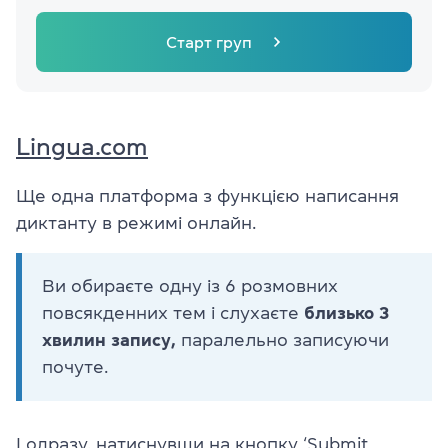
Старт груп
Lingua.com
Ще одна платформа з функцією написання
диктанту в режимі онлайн.
Ви обираєте одну із 6 розмовних
повсякденних тем і слухаєте
близько 3
хвилин запису,
паралельно записуючи
почуте.
І одразу, натиснувши на кнопку ‘Submit