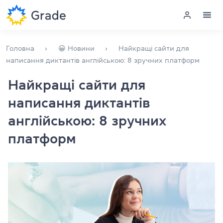
Меню
Головна
😀 Новини
Найкращі сайти для
написання диктантів англійською: 8 зручних платформ
Курси англійської
Найкращі сайти для
написання диктантів
Навчання для викладачів
англійською: 8 зручних
Англійська для компаній
платформ
Підготовка до іспитів
Екзаменаційний центр
Більше про нас