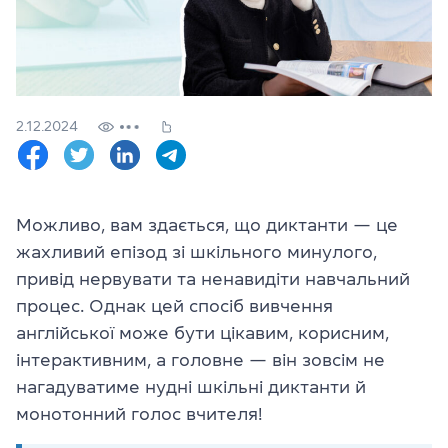
Перевірити
свій
рівень
Залишити заявку
2.12.2024
Мова сайту
RU
UK
(044) 580 11 00
Можливо, вам здається, що диктанти — це
(050) 580 11 00
жахливий епізод зі шкільного минулого,
(063) 580 11 00
привід нервувати та ненавидіти навчальний
(098) 580 11 00
процес. Однак цей спосіб вивчення
м. Київ, метро Золоті Ворота, вул. Ярославів Вал, 13/2-б, оф
англійської може бути цікавим, корисним,
Дивитись на Google Maps
інтерактивним, а головне — він зовсім не
нагадуватиме нудні шкільні диктанти й
монотонний голос вчителя!