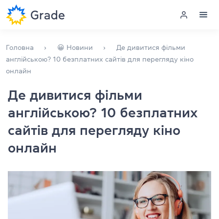
Меню
Головна
😀 Новини
Де дивитися фільми
англійською? 10 безплатних сайтів для перегляду кіно
онлайн
Курси англійської
Де дивитися фільми
Навчання для викладачів
англійською? 10 безплатних
Англійська для компаній
сайтів для перегляду кіно
онлайн
Підготовка до іспитів
Екзаменаційний центр
Більше про нас