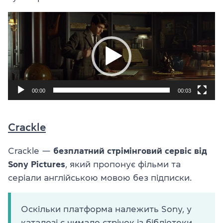
Відеопрогравач
00:00
00:03
Crackle
Crackle —
безплатний стрімінговий сервіс від
Sony Pictures
, який пропонує фільми та
серіали англійською мовою без підписки.
Оскільки платформа належить Sony, у
каталозі є чимало стрічок із бібліотеки