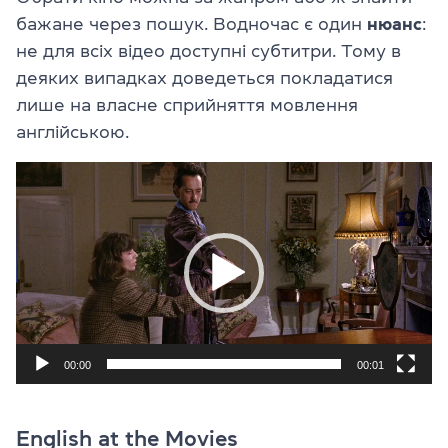
бажане через пошук. Водночас є один
нюанс
:
не для всіх відео доступні субтитри. Тому в
деяких випадках доведеться покладатися
лише на власне сприйняття мовлення
англійською.
Відеопрогравач
00:00
00:01
English at the Movies