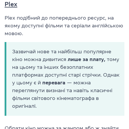
Plex
Plex подібний до попереднього ресурс, на
якому доступні фільми та серіали англійською
мовою.
Зазвичай нове та найбільш популярне
кіно можна дивитися
лише за плату,
тому
на цьому та інших безоплатних
платформах доступні старі стрічки. Однак
у цьому є й
перевага
— можна
переглянути визнані та навіть класичні
фільми світового кінематографа в
оригіналі.
Обрати кіно можна за жанром або ж знайти