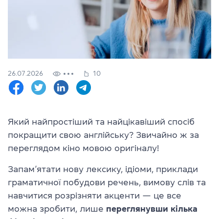
Перевірити
свій
рівень
Залишити заявку
26.07.2026
10
Мова сайту
RU
UK
(044) 580 11 00
(050) 580 11 00
Який найпростіший та найцікавіший спосіб
(063) 580 11 00
покращити свою англійську? Звичайно ж за
(098) 580 11 00
переглядом кіно мовою оригіналу!
м. Київ, метро Золоті Ворота, вул. Ярославів Вал, 13/2-б, оф
Дивитись на Google Maps
Запам’ятати нову лексику, ідіоми, приклади
граматичної побудови речень, вимову слів та
навчитися розрізняти акценти — це все
можна зробити, лише
переглянувши кілька