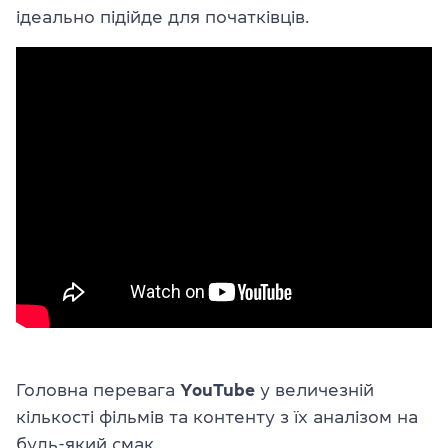
ідеально підійде для початківців.
Головна перевага
YouTube
у величезній
кількості фільмів та контенту з їх аналізом на
будь-який смак.