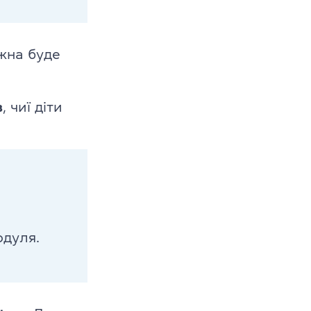
жна буде
в
, чиї діти
одуля.