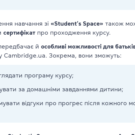
TKT Modules 1, 2, 3, YL, CLIL
ь
ення навчання зі
«Student’s Space»
також мо
DELTA Module 1
и
сертифікат
про проходження курсу.
Умови реєстрації
передбачає й
особливі можливості для батькі
Іспити в Польщі
у Cambridge.ua. Зокрема, вони зможуть:
Підготовка до IELTS
глядати програму курсу;
Пробний тест IELTS
кувати за домашніми завданнями дитини;
Про іспит IELTS
мувати відгуки про прогрес після кожного м
Підготовка до TOEFL
Пробний тест TOEFL