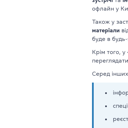
зустрічі
та
і
Cambridge En
офлайн у Ки
Linguaskill
Також у зас
матеріали
ві
IELTS
буде в будь-
TOEFL iBT
Крім того, у
переглядати
Партнерська
Серед інших
Головна
Курси англій
інфо
Про компані
спеці
Ліцензії
реєст