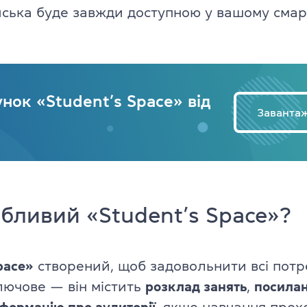
йська буде завжди доступною у вашому смар
Англійська для дітей 11–12 рокі
ade University
Літній експрес-курс для дітей 6
Літній експрес-курс для дітей 1
нок «Student’s Space» від
Заванта
Всі модулі DELTA
DELTA Module 1
rs (для дітей)
DELTA Module 2
 (для підлітків)
бливий «Student’s Space»?
DELTA Module 3
E (для дорослих)
Підготовка до TKT
ладачів)
pace»
створений, щоб задовольнити всі пот
TKT Module 1
Ключове — він містить
розклад занять
,
посилан
икладачів)