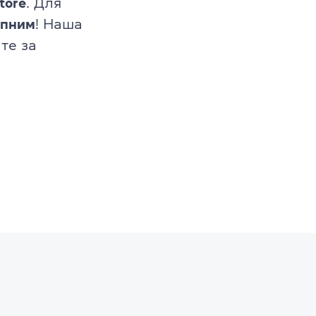
tore
. Для
упним
! Наша
те за