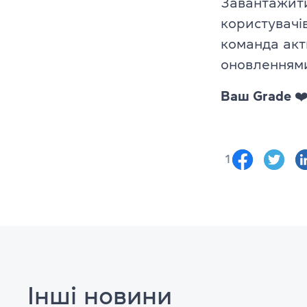
Завантажи
користувачі
команда акт
оновленням
Ваш Grade ❤
1
Інші новини