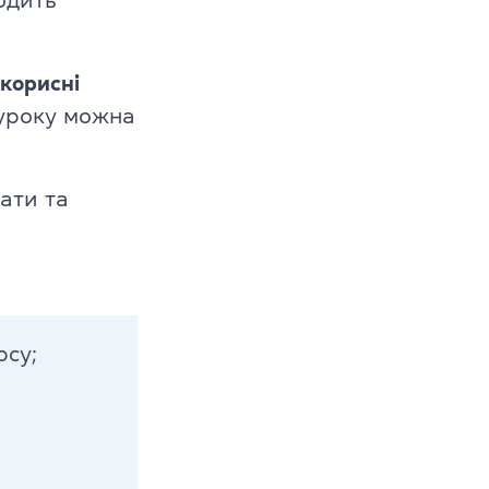
одить
корисні
 уроку можна
ати та
s
рсу;