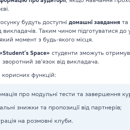
нформацію про аудиторії
, якщо навчання прох
TKT Module 2
glish
єві.
TKT Module 3
тосунку будуть доступні
домашні завдання
та
TKT Module YL
д викладачів. Таким чином підготуватися до
який момент з будь-якого місця.
Іспити Cambridge English
«Student’s Space»
студенти зможуть отримув
YLE Starters, Movers, Flyers
 зворотний зв’язок від викладача.
 програма
A2 Key (KET) + for Schools
 корисних функцій:
B1 Preliminary (PET) + for School
ської мови
рмація про модульні тести та завершення ку
B2 First (FCE) + for Schools
ю
альні знижки та пропозиції від партнерів;
C1 Advanced (CAE)
рація на розмовні клуби.
C2 Proficiency (CPE)