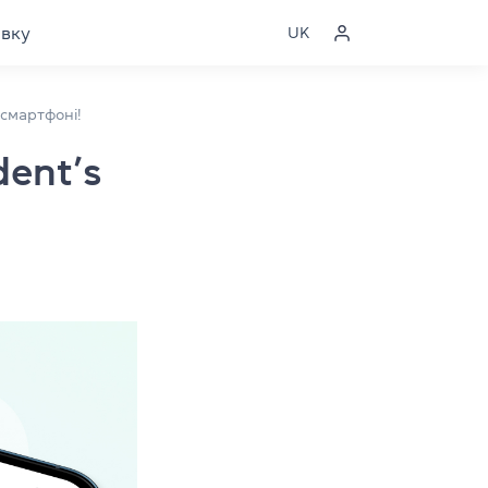
явку
UK
смартфоні!
dent’s