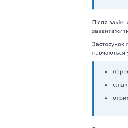
Викладачі
Благодійніст
Після закінч
Блог
завантажит
Застосунок 
Партнери
навчаються 
Новини
пере
Вакансії
слід
Контакти
отри