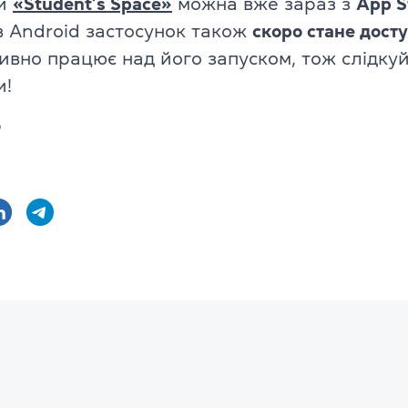
ти
«Student’s Space»
можна вже зараз з
App S
Про іспит TOEFL
в Android застосунок також
скоро стане дост
ивно працює над його запуском, тож слідкуй
и!
️