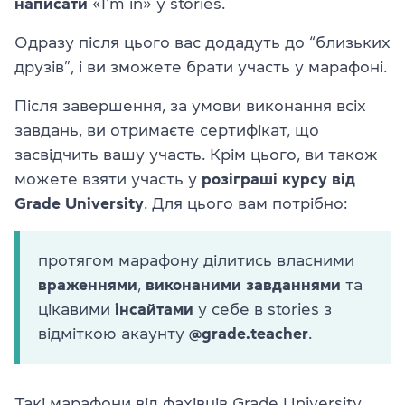
написати
«I’m in» у stories.
Одразу після цього вас додадуть до “близьких
друзів”, і ви зможете брати участь у марафоні.
Після завершення, за умови виконання всіх
завдань, ви отримаєте сертифікат, що
засвідчить вашу участь. Крім цього, ви також
можете взяти участь у
розіграші курсу від
Grade University
. Для цього вам потрібно:
протягом марафону ділитись власними
враженнями
,
виконаними завданнями
та
цікавими
інсайтами
у себе в stories з
відміткою акаунту
@grade.teacher
.
Такі марафони від фахівців Grade University