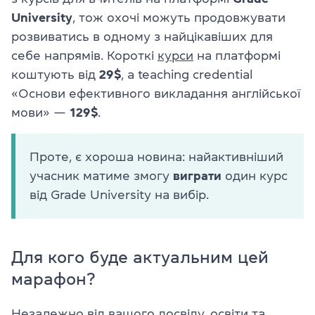
University
, тож охочі можуть продовжувати
розвиватись в одному з найцікавіших для
себе напрямів. Короткі
курси
на платформі
коштують від
29$
, а teaching credential
«Основи ефективного викладання англійської
мови» —
129$
.
Проте, є хороша новина: найактивніший
учасник матиме змогу
виграти
один курс
від Grade University на вибір.
Для кого буде актуальним цей
марафон?
Незалежно від вашого досвіду, освіти та