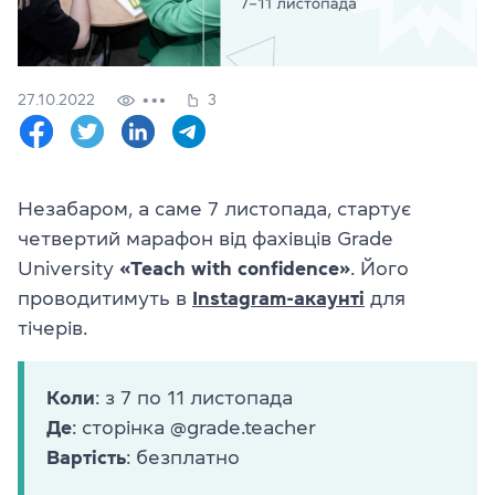
Перевірити
свій
рівень
Залишити заявку
27.10.2022
3
Мова сайту
RU
UK
Незабаром, а саме 7 листопада, стартує
четвертий марафон від фахівців Grade
(044) 580 11 00
University
«Teach with confidence»
. Його
(050) 580 11 00
(063) 580 11 00
проводитимуть в
Instagram-акаунті
для
(098) 580 11 00
тічерів.
м. Київ, метро Золоті Ворота, вул. Ярославів Вал, 13/2-б, оф
Дивитись на Google Maps
Коли
: з 7 по 11 листопада
Де
: сторінка @grade.teacher
Вартість
: безплатно