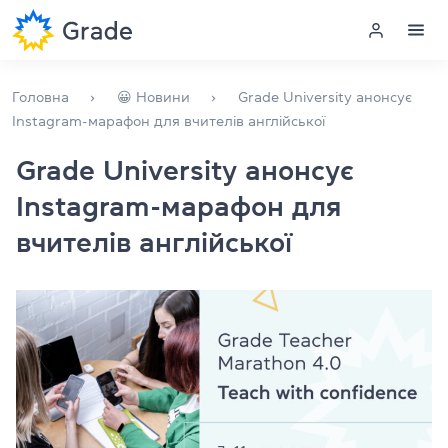
Меню
Головна
😀 Новини
Grade University анонсує
Instagram-марафон для вчителів англійської
Курси англійської
Grade University анонсує
Instagram-марафон для
Навчання для викладачів
вчителів англійської
Англійська для компаній
Підготовка до іспитів
Екзаменаційний центр
Більше про нас