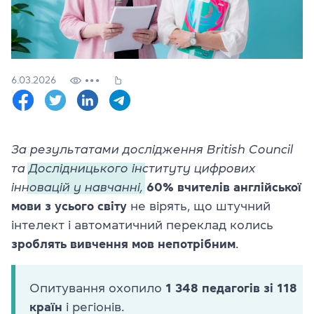
Перевірити
свій
рівень
Залишити заявку
6.03.2026
Мова сайту
RU
UK
За результатами дослідження British Council
(044) 580 11 00
та
Дослідницького інституту цифрових
(050) 580 11 00
(063) 580 11 00
інновацій у навчанні,
60% вчителів англійської
(098) 580 11 00
мови з усього світу
не вірять, що штучний
м. Київ, метро Золоті Ворота, вул. Ярославів Вал, 13/2-б, оф
інтелект і автоматичний переклад колись
Дивитись на Google Maps
зроблять вивчення мов непотрібним
.
Опитування охопило
1 348 педагогів зі 118
країн
і регіонів.