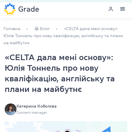
Меню
Головна
😀 Блог
«CELTA дала мені основу»:
Юлія Тоннель про нову кваліфікацію, англійську та плани
на майбутнє
Курси англійської
«CELTA дала мені основу»:
Навчання для викладачів
Юлія Тоннель про нову
Англійська для компаній
кваліфікацію, англійську та
плани на майбутнє
Підготовка до іспитів
Екзаменаційний центр
Катерина Кобєлєва
Content manager
Більше про нас