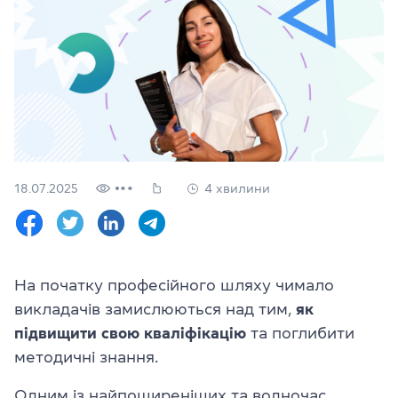
Перевірити
свій
рівень
Залишити заявку
Мова сайту
RU
UK
18.07.2025
4 хвилини
(044) 580 11 00
(050) 580 11 00
(063) 580 11 00
(098) 580 11 00
м. Київ, метро Золоті Ворота, вул. Ярославів Вал, 13/2-б, оф
На початку професійного шляху чимало
Дивитись на Google Maps
викладачів замислюються над тим,
як
підвищити свою кваліфікацію
та поглибити
методичні знання.
Одним із найпоширеніших та водночас