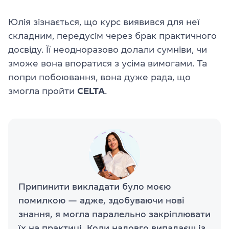
Юлія зізнається, що курс виявився для неї
складним, передусім через брак практичного
досвіду. Її неодноразово долали сумніви, чи
зможе вона впоратися з усіма вимогами. Та
попри побоювання, вона дуже рада, що
змогла пройти
CELTA
.
Припинити викладати було моєю
помилкою — адже, здобуваючи нові
знання, я могла паралельно закріплювати
їх на практиці. Коли надовго випадаєш із