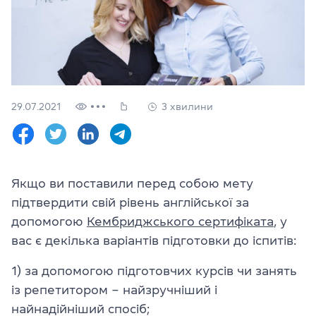
Перевірити
свій
рівень
Залишити заявку
29.07.2021
3 хвилини
Мова сайту
RU
UK
(044) 580 11 00
(050) 580 11 00
Якщо ви поставили перед собою мету
(063) 580 11 00
підтвердити свій рівень англійської за
(098) 580 11 00
м. Київ, метро Золоті Ворота, вул. Ярославів Вал, 13/2-б, оф
допомогою
Кембриджського сертифіката
, у
Дивитись на Google Maps
вас є декілька варіантів підготовки до іспитів:
1) за допомогою підготовчих курсів чи занять
із репетитором – найзручніший і
найнадійніший спосіб;