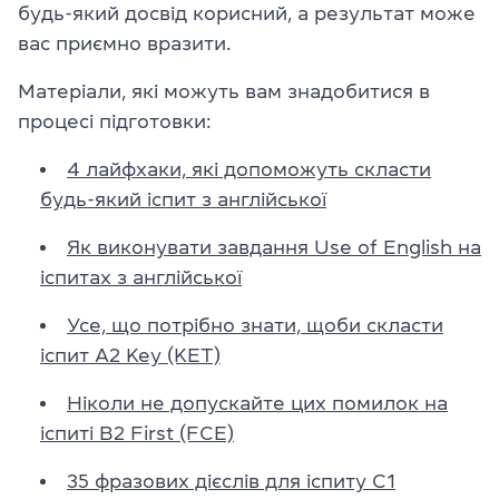
будь-який досвід корисний, а результат може
вас приємно вразити.
Матеріали, які можуть вам знадобитися в
процесі підготовки:
4 лайфхаки, які допоможуть скласти
будь-який іспит з англійської
Як виконувати завдання Use of English на
іспитах з англійської
Усе, що потрібно знати, щоби скласти
іспит A2 Key (KET)
Ніколи не допускайте цих помилок на
іспиті B2 First (FCE)
35 фразових дієслів для іспиту C1