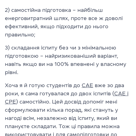
2) самостійна підготовка – найбільш
енерговитратний шлях, проте все ж доволі
ефективний, якщо підходити до нього
правильно;
3) складання іспиту без чи з мінімальною
підготовкою – найризикованіший варіант,
навіть якщо ви на 100% впевнені у власному
рівні.
Хоча я й готую студентів до
СAE
вже зо два
роки, я сама готувалася до двох іспитів (
CAE і
CPE
) самостійно. Цей досвід допоміг мені
сформулювати кілька порад, які стануть у
нагоді всім, незалежно від іспиту, який ви
плануєте складати. Тож ці правила можна
використовувати і для самопідготовки до