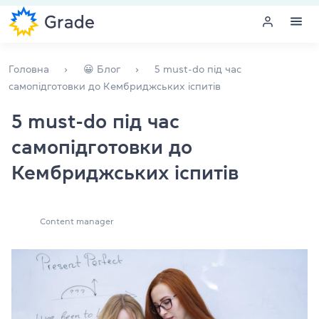
Меню
Головна
😀 Блог
5 must-do під час
самопідготовки до Кембриджських іспитів
Курси англійської
5 must-do під час
самопідготовки до
Навчання для викладачів
Кембриджських іспитів
Англійська для компаній
Підготовка до іспитів
Content manager
Екзаменаційний центр
Більше про нас