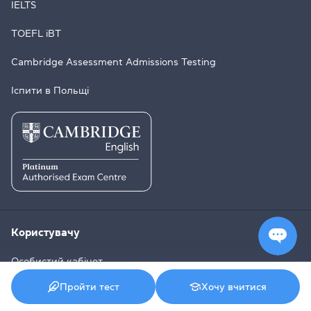
IELTS
TOEFL iBT
Cambridge Assessment Admissions Testing
Іспити в Польщі
Користувачу
Особистий кабінет
Пройти тест
Хочу вчитися
Правила центру