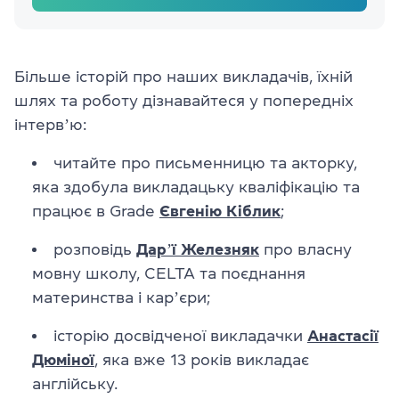
Більше історій про наших викладачів, їхній
шлях та роботу дізнавайтеся у попередніх
інтервʼю:
читайте про письменницю та акторку,
яка здобула викладацьку кваліфікацію та
працює в Grade
Євгенію Кіблик
;
розповідь
Дарʼї Железняк
про власну
мовну школу, CELTA та поєднання
материнства і карʼєри;
історію досвідченої викладачки
Анастасії
Дюміної
, яка вже 13 років викладає
англійську.