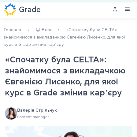
Меню
Головна
😀 Блог
«Спочатку була CELTA»:
знайомимося з викладачкою Євгенією Лисенко, для якої
курс в Grade змінив карʼєру
Курси англійської
«Спочатку була CELTA»:
Навчання для викладачів
знайомимося з викладачкою
Англійська для компаній
Євгенією Лисенко, для якої
курс в Grade змінив карʼєру
Підготовка до іспитів
Екзаменаційний центр
Валерія Стрільчук
Content manager
Більше про нас