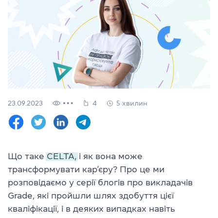
Перевірити
свій
рівень
Залишити заявку
Мова сайту
RU
UK
23.09.2023
4
5 хвилин
(044) 580 11 00
(050) 580 11 00
(063) 580 11 00
(098) 580 11 00
м. Київ, метро Золоті Ворота, вул. Ярославів Вал, 13/2-б, оф
Що таке
CELTA,
і як вона може
Дивитись на Google Maps
трансформувати кар’єру? Про це ми
розповідаємо у серії блогів про викладачів
Grade, які пройшли шлях здобуття цієї
кваліфікації, і в деяких випадках навіть