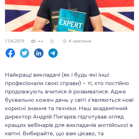
Перевірити
свій
рівень
Залишити заявку
1.04.2019
4 хвилини
Мова сайту
RU
UK
(044) 580 11 00
Найкращі викладачі (як і будь-які інші
(050) 580 11 00
(063) 580 11 00
професіонали своєї справи) – ті, хто постійно
(098) 580 11 00
продовжують вчитися й розвиватися. Адже
м. Київ, метро Золоті Ворота, вул. Ярославів Вал, 13/2-б, оф
буквально кожен день у світі з’являються нові
Дивитись на Google Maps
корисні знання та техніки. Наш академічний
директор Андрій Пигарєв підготував огляд
кращих вебінарів для викладачів англійської в
квітні. Вибирайте, що вам цікаво, та