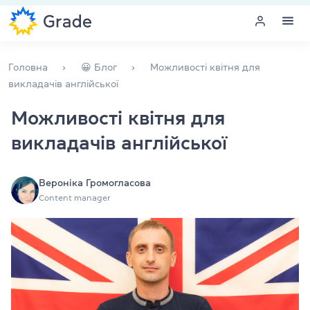
Меню
Головна
😀 Блог
Можливості квітня для
викладачів англійської
Курси англійської
Можливості квітня для
викладачів англійської
Навчання для викладачів
Англійська для компаній
Вероніка Громогласова
Content manager
Підготовка до іспитів
Екзаменаційний центр
Більше про нас