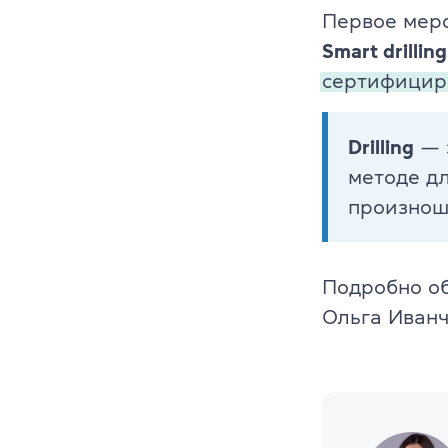
Первое меро
Cambridge En
Smart drillin
Linguaskill
сертифицир
IELTS
Drilling
— 
TOEFL iBT
методе д
произнош
Партнерская
Главная
Подробно о
Курсы англи
Ольга Иванч
О компании
Лицензия