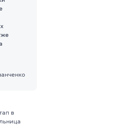
е
ах
уже
а
ванченко
тап в
ельница