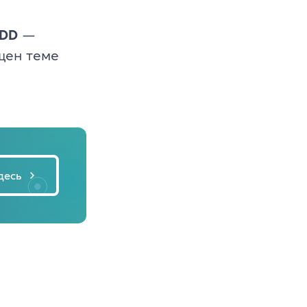
DD
—
щен теме
десь