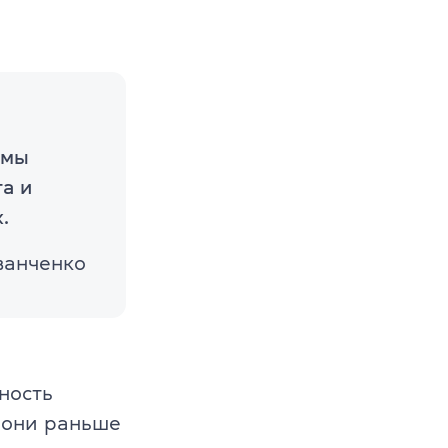
 мы
а и
.
ванченко
ность
е они раньше