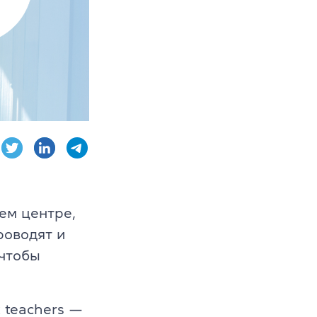
AE, CPE
ambridge English
ем центре,
роводят и
чтобы
 teachers —