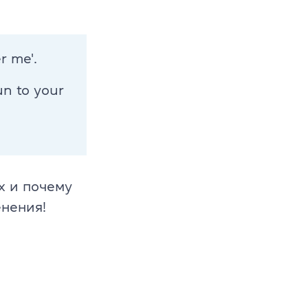
т
й 6-10 лет
r me'.
й 11-12 лет
un to your
х и почему
енения!