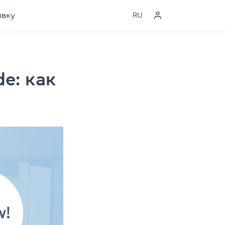
явку
RU
de: как
я