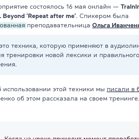
TKT Module 2
приятие состоялось 16 мая онлайн —
Traini
glish
g. Beyond ‘Repeat after me’
. Спикером была
TKT Module 3
ованная
преподавательница
Ольга Иванчен
TKT Module YL
это техника, которую применяют в аудиоли
Экзамены Cambridge English
ля тренировки новой лексики и правильног
YLE Starters, Movers, Flyers
ения.
 программа
A2 Key (KET) + for Schools
б использовании этой техники мы
писали в 
B1 Preliminary (PET) + for School
йского языка
енко об этом рассказала на своем тренинге
B2 First (FCE) + for Schools
C1 Advanced (CAE)
C2 Proficiency (CPE)
Когда на уроке приходит момент проработ