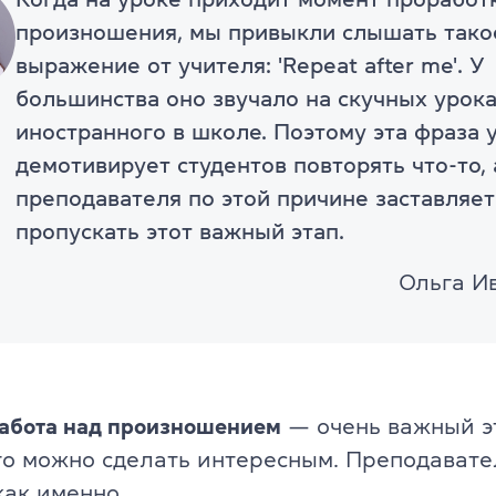
ели
произношения, мы привыкли слышать тако
TKT Modules 1, 2, 3, YL, CLIL
ельность
выражение от учителя: 'Repeat after me'. У
DELTA Module 1
большинства оно звучало на скучных урок
иностранного в школе. Поэтому эта фраза 
Условия регистрации
демотивирует студентов повторять что-то, 
преподавателя по этой причине заставляет
Экзамены в Польше
пропускать этот важный этап.
Подготовка к IELTS
Ольга И
Пробный тест IELTS
Об экзамене IELTS
Подготовка к TOEFL
абота над произношением
— очень важный э
го можно сделать интересным. Преподават
Пробный тест TOEFL
как именно.