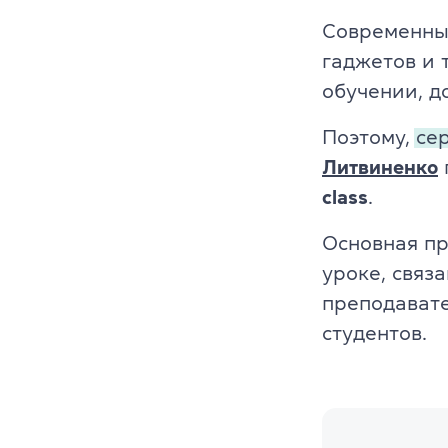
Современных
гаджетов и 
обучении, д
Поэтому,
се
Литвиненко
class
.
Основная пр
уроке, связа
преподава
студентов.