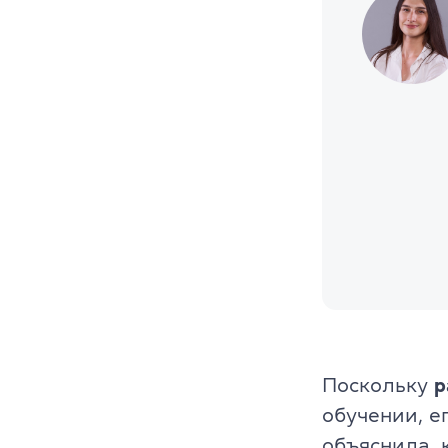
Преподават
Благотворит
Блог
Партнеры
Новости
Вакансии
Контакты
Поскольку
р
обучении, е
объяснила, 