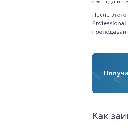
никогда не 
После этого
Professiona
преподаван
Получи
Как заи