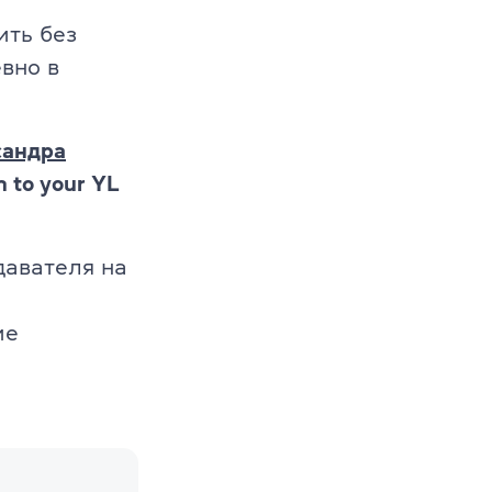
ить без
вно в
сандра
n to your YL
давателя на
ие