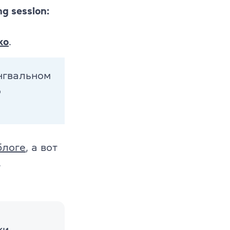
ng session:
ко
.
нгвальном
о
блоге
, а вот
s
.
ки