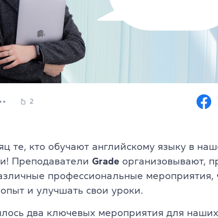
Юридический английский
, офіс 32
Подготовка к экзаменам FCE, C
Все курсы для подростков
s & Teens
Изучение уровня + экзамены C
2
аписи
Подготовка к НМТ
и
Летний экспресс-курс
ц те, кто обучают английскому языку в наш
Летний разговорный курс
ми! Преподаватели
Grade
организовывают, п
пикеры
азличные профессиональные мероприятия, 
Все курсы для детей
опыт и улучшать свои уроки.
заказ
Английский для детей 6-10 лет
ялось два ключевых мероприятия для наших
 программа