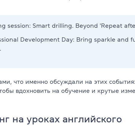
Английский для детей 11-12 ле
ade University
Летний экспресс-курс для дете
ng session: Smart drilling. Beyond 'Repeat afte
Летний экспресс-курс для дете
ssional Development Day: Bring sparkle and f
.
Все модули DELTA
DELTA Module 1
rs (для детей)
DELTA Module 2
ами, что именно обсуждали на этих события
E (для подростков)
чтобы вдохновить на обучение и крутые изм
DELTA Module 3
E (для взрослых)
Подготовка к TKT
еподавателей)
г на уроках английского
TKT Module 1
преподавателей)