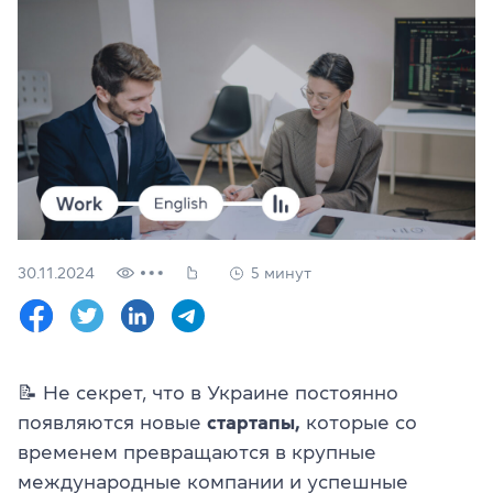
Проверить
свой
уровень
Оставить заявку
Язык сайта
RU
UK
(044) 580 11 00
(050) 580 11 00
30.11.2024
5 минут
(063) 580 11 00
(098) 580 11 00
г. Киев, метро Золотые Ворота, ул. Ярославов Вал, 13/2-б, 
Посмотреть на Google Maps
📝
Не секрет, что в Украине постоянно
появляются новые
стартапы,
которые со
временем превращаются в крупные
международные компании и успешные