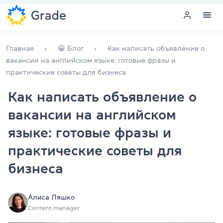
Меню
Главная
😀 Блог
Как написать объявление о
вакансии на английском языке: готовые фразы и
практические советы для бизнеса
Курсы английского
Как написать объявление о
Обучение для преподавателей
вакансии на английском
Английский для компаний
языке: готовые фразы и
практические советы для
Подготовка к экзаменам
бизнеса
Экзаменационный центр
Алиса Ляшко
Больше о нас
Content manager