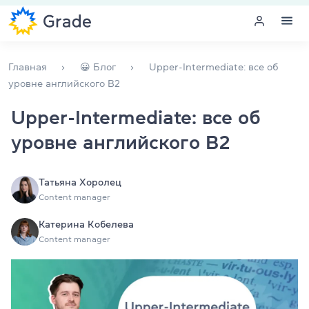
Меню
Главная
😀 Блог
Upper-Intermediate: все об
уровне английского B2
Курсы английского
Upper-Intermediate: все об
уровне английского B2
Обучение для преподавателей
Английский для компаний
Татьяна Хоролец
Content manager
Подготовка к экзаменам
Катерина Кобелева
Экзаменационный центр
Content manager
Больше о нас