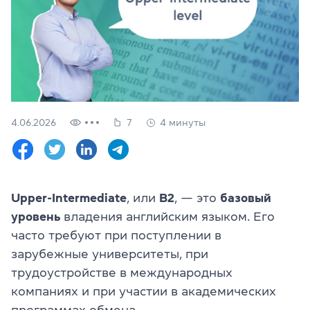
Проверить
свой
уровень
Оставить заявку
Язык сайта
RU
UK
4.06.2026
7
4 минуты
(044) 580 11 00
(050) 580 11 00
(063) 580 11 00
Upper-Intermediate
, или
B2
, — это
базовый
(098) 580 11 00
уровень
владения английским языком. Его
г. Киев, метро Золотые Ворота, ул. Ярославов Вал, 13/2-б, 
Посмотреть на Google Maps
часто требуют при поступлении в
зарубежные университеты, при
трудоустройстве в международных
компаниях и при участии в академических
программах обмена.