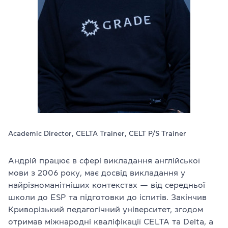
Перевірити
свій
рівень
Залишити заявку
Мова сайту
RU
UK
EN
(044) 580 11 00
(050) 580 11 00
Academic Director, CELTA Trainer, CELT P/S Trainer
(063) 580 11 00
(098) 580 11 00
м. Київ, метро Золоті Ворота, вул. Ярославів Вал, 13/2-б, оф
Андрій працює в сфері викладання англійської
Дивитись на Google Maps
мови з 2006 року, має досвід викладання у
найрізноманітніших контекстах — від середньої
школи до ESP та підготовки до іспитів. Закінчив
Криворізький педагогічний університет, згодом
отримав міжнародні кваліфікації CELTA та Delta, а