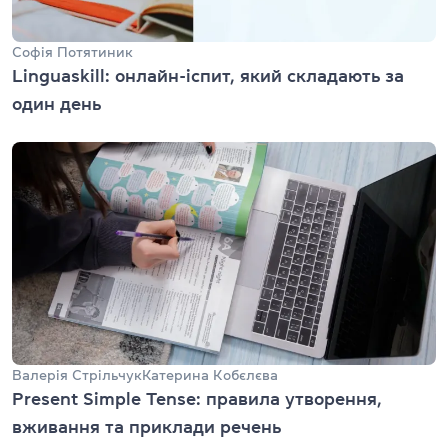
Софія Потятиник
Linguaskill: онлайн-іспит, який складають за
один день
Валерія Стрільчук
Катерина Кобєлєва
Present Simple Tense: правила утворення,
вживання та приклади речень