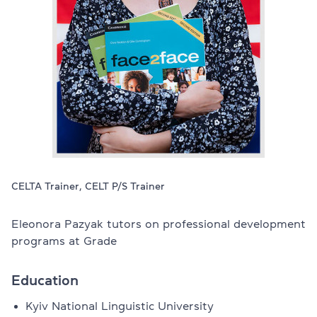
Перевірити
свій
рівень
Залишити заявку
Мова сайту
RU
UK
EN
(044) 580 11 00
(050) 580 11 00
CELTA Trainer, CELT P/S Trainer
(063) 580 11 00
(098) 580 11 00
м. Київ, метро Золоті Ворота, вул. Ярославів Вал, 13/2-б, оф
Eleonora Pazyak tutors on professional development
Дивитись на Google Maps
programs at Grade
Education
Kyiv National Linguistic University