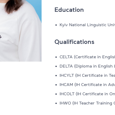
Education
Юридична англійська
 офіс 32
Підготовка до іспитів FCE, CAE,
Kyiv National Linguistic Uni
Всі курси для підлітків
Qualifications
s & Teens
Вивчення рівня + іспити Cambri
CELTA (Certificate in Engli
си
Підготовка до НМТ
DELTA (Diploma in English 
Літній експрес-курс
IHCYLT (IH Certificate in T
Літній розмовний курс
IHCAM (IH Certificate in A
пікери
IHCOLT (IH Certificate in On
Всі курси для дітей
 замовлення
IHWO (IH Teacher Training C
Англійська для дітей 6–10 рокі
 програма