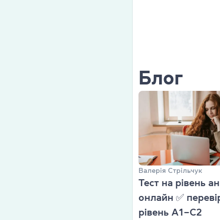
Cambridge En
Linguaskill
IELTS
Блог
TOEFL iBT
Партнерська
Головна
Курси англій
Валерія Стрільчук
Про компані
Тест на рівень ан
онлайн ✅ перевір
Ліцензії
рівень А1–С2