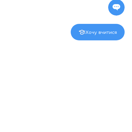
Хочу вчитися
Екзаменаційний центр
Cambridge English Qualifications
IELTS
TOEFL iBT