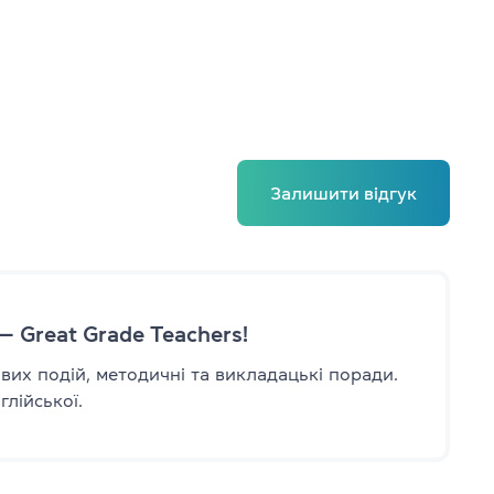
в
–10 років
1–12 років
Залишити відгук
— Great Grade Teachers!
авих подій, методичні та викладацькі поради.
лійської.