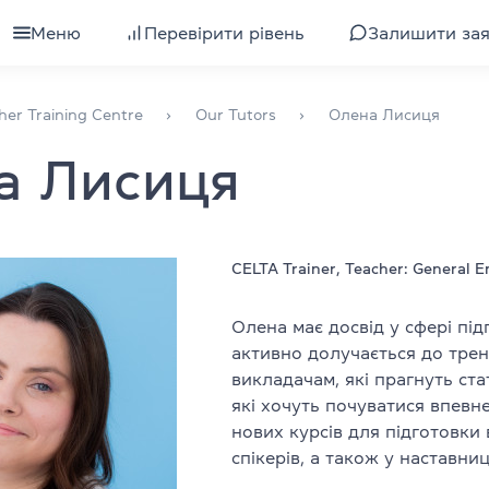
Меню
Перевірити рівень
Залишити за
для дорослих
Всі курси для дорослих
her Training Centre
Our Tutors
Олена Лисиця
а Лисиця
я підлітків
Підготовка до іспиту IELTS
ля дітей
Вивчення рівня
ля компаній
Підготовка до іспиту TOEFL
CELTA Trainer, Teacher: General E
Інтенсивна англійська
Олена має досвід у сфері під
активно долучається до трен
уби
Експрес-курс англійської
викладачам, які прагнуть ст
які хочуть почуватися впевне
Розмовна англійська
нових курсів для підготовки
спікерів, а також у наставниц
валіфікації
Бізнес-англійська