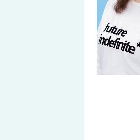
(050) 580 11 00
Get-to-know CELTA
(063) 580 11 00
CELTA
(098) 580 11 00
CELT-P
м. Київ, метро Золоті Ворота, вул. Ярославів Вал, 13/2-б,
DELTA
CELT-S
Дивитись на Google Maps
TKT
Наші тренери
Галерея
Teaching Kid
Відгуки
Події та запи
Договір приєднання
Конференції
CELTA/DELTA Terms & Conditions
Тренери та с
Тренінги на
Партнерська