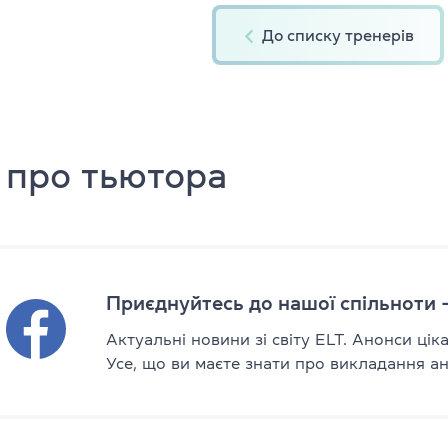
Англійська для дітей 11–12 рокі
До списку тренерів
ade University
Літній експрес-курс для дітей 6
Літній експрес-курс для дітей 1
 про тьютора
Всі модулі DELTA
DELTA Module 1
rs (для дітей)
DELTA Module 2
 (для підлітків)
Приєднуйтесь до нашої спільноти 
DELTA Module 3
E (для дорослих)
Актуальні новини зі світу ELT. Анонси цік
Підготовка до TKT
Усе, що ви маєте знати про викладання анг
ладачів)
TKT Module 1
икладачів)