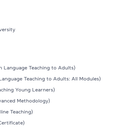
 CPE
versity
dge English
sh Language Teaching to Adults)
Language Teaching to Adults: All Modules)
eaching Young Learners)
dvanced Methodology)
line Teaching)
ertificate)
в