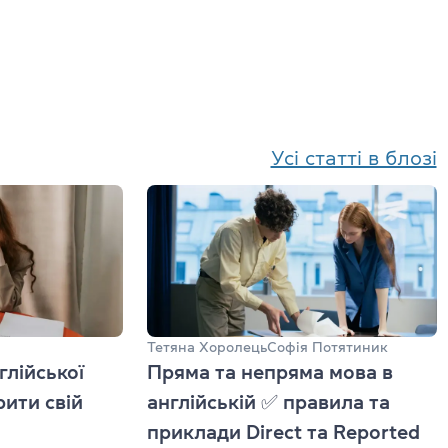
TKT Module 2
glish
TKT Module 3
TKT Module YL
Іспити Cambridge English
Усі статті в блозі
YLE Starters, Movers, Flyers
 програма
A2 Key (KET) + for Schools
B1 Preliminary (PET) + for School
ської мови
B2 First (FCE) + for Schools
Тетяна Хоролець
Софія Потятиник
ю
глійської
Пряма та непряма мова в
C1 Advanced (CAE)
ити свій
англійській ✅ правила та
приклади Direct та Reported
C2 Proficiency (CPE)