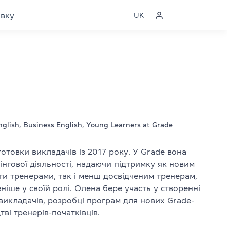
явку
UK
nglish, Business English, Young Learners at Grade
готовки викладачів із 2017 року. У Grade вона
інгової діяльності, надаючи підтримку як новим
ати тренерами, так і менш досвідченим тренерам,
ніше у своїй ролі. Олена бере участь у створенні
 викладачів, розробці програм для нових Grade-
тві тренерів-початківців.