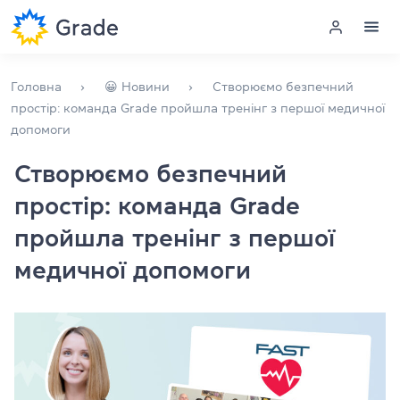
Меню
Головна
😀 Новини
Створюємо безпечний
простір: команда Grade пройшла тренінг з першої медичної
допомоги
Курси англійської
Створюємо безпечний
Навчання для викладачів
простір: команда Grade
Англійська для компаній
пройшла тренінг з першої
медичної допомоги
Підготовка до іспитів
Екзаменаційний центр
Більше про нас