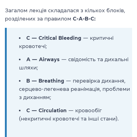
Загалом лекція складалася з кількох блоків,
розділених за правилом
C-A-B-C:
C — Critical Bleeding
— критичні
кровотечі;
A — Airways
— свідомість та дихальні
шляхи;
B — Breathing
— перевірка дихання,
серцево-легенева реанімація, проблеми
з диханням;
C — Circulation
— кровообіг
(некритичні кровотечі та інші стани).