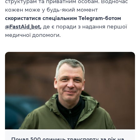
структурам та приватним особам. Водночас
кожен може у будь-який момент
скористатися спеціальним Telegram-ботом
@FastAid_bot
,
де є поради з надання першої
медичної допомоги.
Понад 500 одиниць транспорту за рік на