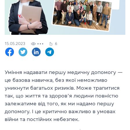
Перевірити
свій
рівень
Залишити заявку
15.05.2023
6
Мова сайту
RU
UK
(044) 580 11 00
(050) 580 11 00
Уміння надавати першу медичну допомогу —
(063) 580 11 00
це базова навичка, без якої неможливо
(098) 580 11 00
уникнути багатьох ризиків. Може трапитися
м. Київ, метро Золоті Ворота, вул. Ярославів Вал, 13/2-б, оф
так, що життя та здоровʼя людини повністю
Дивитись на Google Maps
залежатиме від того, як ми надамо першу
допомогу. І це критично важливо в умовах
війни та постійних небезпек.