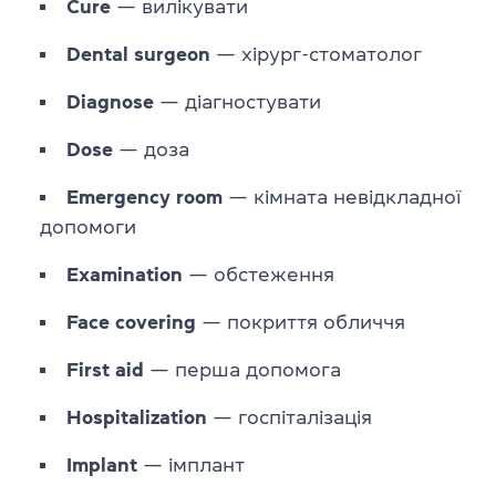
Cure
— вилікувати
Dental
surgeon
— хірург-стоматолог
Diagnose
— діагностувати
Dose
— доза
Emergency
room
— кімната невідкладної
допомоги
Examination
— обстеження
Face
covering
— покриття обличчя
First
aid
— перша допомога
Hospitalization
— госпіталізація
Implant
— імплант