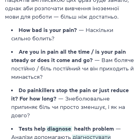
пацієнтів англійською цих фраз буде замало,
однак аби розпочати вивчення іноземної
мови для роботи — більш ніж достатньо.
How bad is your pain?
— Наскільки
сильно болить?
Are you in pain all the time / is your pain
steady or does it come and go?
— Вам боляче
постійно / біль постійний чи він приходить й
минається?
Do painkillers stop the pain or just reduce
it? For how long?
— Знеболювальне
припиняє біль чи просто зменшує, і як на
довго?
Tests help
diagnose
health problem
—
Аналізи допомагають
діагностувати