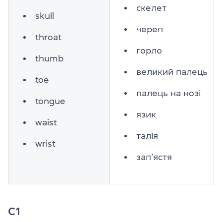
скелет
skull
череп
throat
горло
thumb
великий палець
toe
палець на нозі
tongue
язик
waist
талія
wrist
зап’ястя
C1