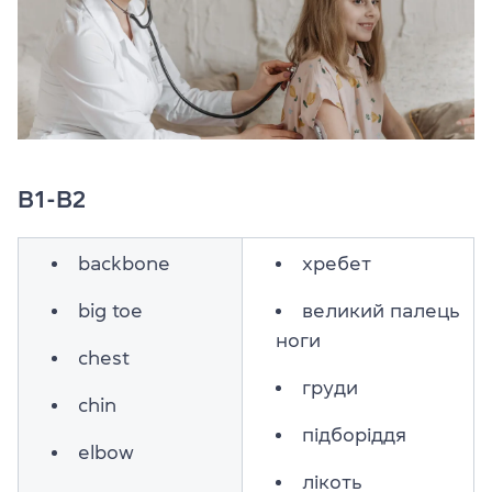
В1-В2
backbone
хребет
big toe
великий палець
ноги
chest
груди
chin
підборіддя
elbow
лікоть