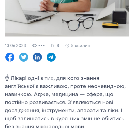
Перевірити
свій
рівень
Залишити заявку
Мова сайту
13.06.2023
8
5 хвилин
RU
UK
(044) 580 11 00
(050) 580 11 00
☝ Лікарі одні з тих, для кого знання
(063) 580 11 00
англійської є важливою, проте неочевидною,
(098) 580 11 00
м. Київ, метро Золоті Ворота, вул. Ярославів Вал, 13/2-б, оф
навичкою. Адже, медицина — сфера, що
Дивитись на Google Maps
постійно розвивається. Зʼявляються нові
дослідження, інструменти, апарати та ліки. І
щоб залишатись в курсі цих змін не обійтись
без знання міжнародної мови.