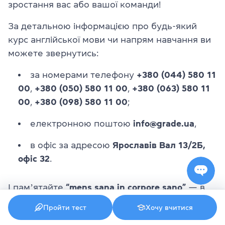
зростання вас або вашої команди!
За детальною інформацією про будь-який
курс англійської мови чи напрям навчання ви
можете звернутись:
за номерами телефону
+380 (044) 580 11
00
,
+380 (050) 580 11 00
,
+380 (063) 580 11
00
,
+380 (098) 580 11 00
;
електронною поштою
info@grade.ua
,
в офіс за адресою
Ярославів Вал 13/2Б,
офіс 32
.
І памʼятайте
“mens sana in corpore sano”
— в
здоровому тілі здоровий дух!
Пройти тест
Хочу вчитися