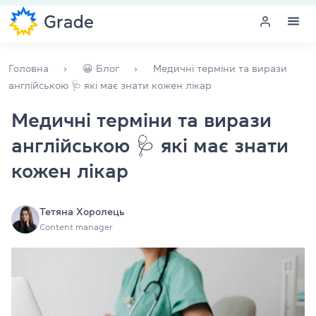
Меню
Головна
😀 Блог
Медичні терміни та вирази
англійською 🩺 які має знати кожен лікар
Курси англійської
Медичні терміни та вирази
англійською 🩺 які має знати
Навчання для викладачів
кожен лікар
Англійська для компаній
Підготовка до іспитів
Тетяна Хоролець
Content manager
Екзаменаційний центр
Більше про нас