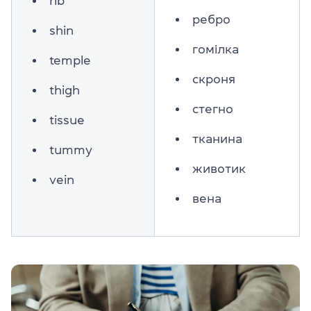
rib
ребро
shin
гомілка
temple
скроня
thigh
стегно
tissue
тканина
tummy
животик
vein
вена