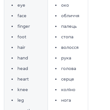
eye
око
face
обличчя
finger
палець
foot
стопа
hair
волосся
hand
рука
head
голова
heart
серце
knee
коліно
leg
нога