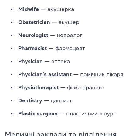
Midwife
— акушерка
Obstetrician
— акушер
Neurologist
— невролог
Pharmacist
— фармацевт
Physician
— аптека
Physician’s
assistant
— помічник лікаря
Physiotherapist
— фізіотерапевт
Dentistry
— дантист
Plastic
surgeon
— пластичний хірург
Медичні заклади та відділення