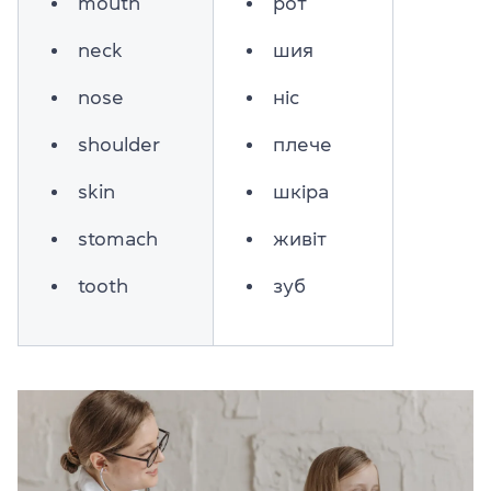
mouth
рот
neck
шия
nose
ніс
shoulder
плече
skin
шкіра
stomach
живіт
tooth
зуб