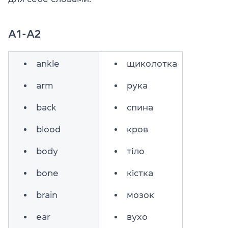
А1-А2
ankle
щиколотка
arm
рука
back
спина
blood
кров
body
тіло
bone
кістка
brain
мозок
ear
вухо