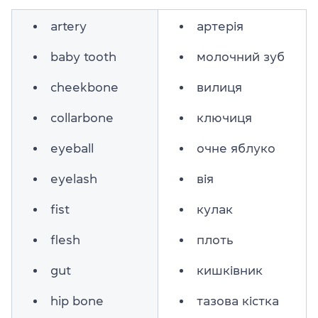
artery
артерія
baby tooth
молочний зуб
cheekbone
вилиця
collarbone
ключиця
eyeball
очне яблуко
eyelash
вія
fist
кулак
flesh
плоть
gut
кишківник
hip bone
тазова кістка