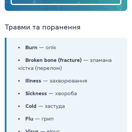
Травми та поранення
Burn
— опік
Broken bone (fracture)
— зламана
кістка (перелом)
Illness
— захворювання
Sickness
— хвороба
Cold
— застуда
Flu
— грип
Virus
— вірус