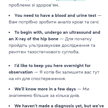
проблеми зі здоровʼям.
You need to have a blood and urine test
—
Вам потрібно зробити аналіз крові та сечі.
To begin with, undergo an ultrasound and
an X-ray of the hip bone
— Для початку
пройдіть ультразвукове дослідження та
рентген тазостегнового суглоба.
I’d like to keep you here overnight for
observation
— Я хотів би залишити вас тут
на ніч для спостереження.
We’ll know more in a few days
— Ми
знатимемо більше за кілька днів.
We haven’t made a diagnosis yet, but we’ve