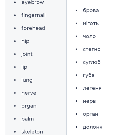
eyebrow
брова
fingernail
ніготь
forehead
чоло
hip
стегно
joint
суглоб
lip
губа
lung
легеня
nerve
нерв
organ
орган
palm
долоня
skeleton