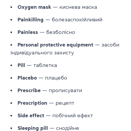
Oxygen mask
— киснева маска
Painkilling
— болезаспокійливий
Painless
— безболісно
Personal
protective
equipment
— засоби
індивідуального захисту
Pill
— таблетка
Placebo
— плацебо
Prescribe
— прописувати
Prescription
— рецепт
Side effect
— побічний ефект
Sleeping
pill
— снодійне