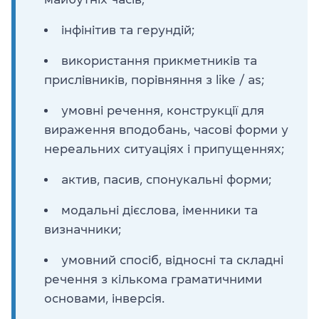
інфінітив та герундій;
використання прикметників та
прислівників, порівняння з like / as;
умовні речення, конструкції для
вираження вподобань, часові форми у
нереальних ситуаціях і припущеннях;
актив, пасив, спонукальні форми;
модальні дієслова, іменники та
визначники;
умовний спосіб, відносні та складні
речення з кількома граматичними
основами, інверсія.