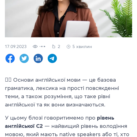
Перевірити
свій
рівень
Залишити заявку
Мова сайту
17.09.2023
2
5 хвилин
RU
UK
(044) 580 11 00
(050) 580 11 00
✍🏼
Основи англійської мови — це базова
(063) 580 11 00
граматика, лексика на прості повсякденні
(098) 580 11 00
м. Київ, метро Золоті Ворота, вул. Ярославів Вал, 13/2-б, оф
теми, а також розуміння, що таке рівні
Дивитись на Google Maps
англійської та як вони визначаються.
У цьому блозі говоритимемо про
рівень
англійської C2
— найвищий рівень володіння
мовою, який мають native speakers або ті, хто