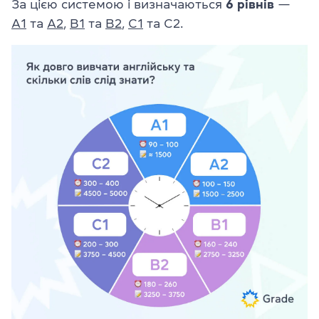
За цією системою і визначаються
6 рівнів
—
A1
та
А2
,
В1
та
В2
,
С1
та С2.