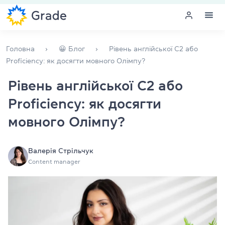
Меню
Головна
😀 Блог
Рівень англійської C2 або
Proficiency: як досягти мовного Олімпу?
Курси англійської
Рівень англійської C2 або
Proficiency: як досягти
Навчання для викладачів
мовного Олімпу?
Англійська для компаній
Підготовка до іспитів
Валерія Стрільчук
Content manager
Екзаменаційний центр
Більше про нас