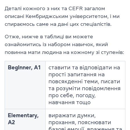
Деталі кожного з них та CEFR загалом
описані Кембриджським університетом, і ми
спираємось саме на дані цих спеціалістів.
Отже, нижче в таблиці ви можете
ознайомитись із набором навичок, який
повинна мати людина на кожному зі ступенів:
Beginner, A1
ставити та відповідати на
прості запитання на
повсякденні теми, писати
та розуміти повідомлення
про себе, погоду,
навчання тощо
Elementary,
виражати думки,
A2
прохання, пояснювати
базові емоції, враження та