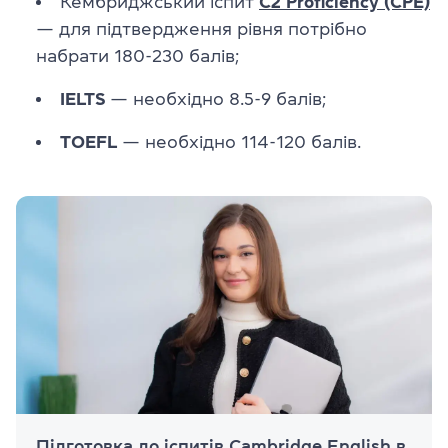
Кембриджський іспит
C2 Proficiency (CPE)
— для підтвердження рівня потрібно
набрати 180-230 балів;
IELTS
— необхідно 8.5-9 балів;
TOEFL
— необхідно 114-120 балів.
Підготовка до іспитів Cambridge English в