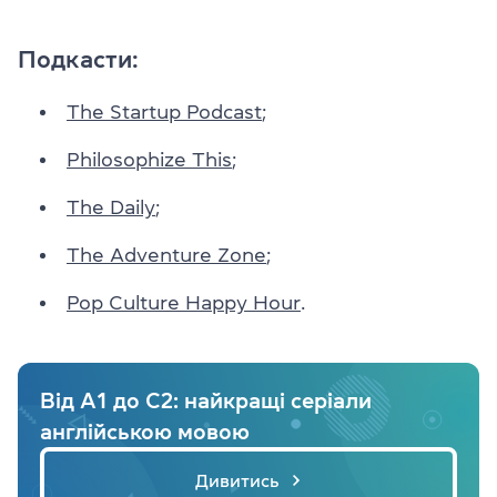
Подкасти:
The Startup Podcast
;
Philosophize This
;
The Daily
;
The Adventure Zone
;
Pop Culture Happy Hour
.
Від A1 до C2: найкращі серіали
англійською мовою
Дивитись