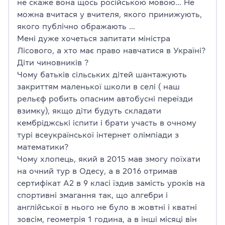
не скаже вона щось російською мовою… Не
можна вчитася у вчителя, якого принижують,
якого публічно ображають …
Мені дуже хочеться запитати міністра
Лісового, а хто має право навчатися в Україні?
Діти чиновників ?
Чому батьків сільських дітей шантажують
закриттям маленької школи в селі ( наш
рельєф робить опасним автобусні переїзди
взимку), якщо діти будуть складати
кембріджські іспити і брати участь в очному
турі всеукраїнської інтернет олімпіади з
математики?
Чому хлопець, який в 2015 мав змогу поїхати
на очний тур в Одесу, а в 2016 отримав
сертифікат А2 в 9 класі їздив замість уроків на
спортивні змагання так, що алгебри і
англійської в нього не було в жовтні і кватні
зовсім, геометрія 1 година, а в інші місяці він