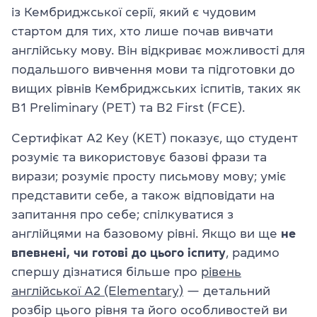
із Кембриджської серії, який є чудовим
стартом для тих, хто лише почав вивчати
англійську мову. Він відкриває можливості для
подальшого вивчення мови та підготовки до
вищих рівнів Кембриджських іспитів, таких як
B1 Preliminary (PET) та B2 First (FCE).
Сертифікат A2 Key (KET) показує, що студент
розуміє та використовує базові фрази та
вирази; розуміє просту письмову мову; уміє
представити себе, а також відповідати на
запитання про себе; спілкуватися з
англійцями на базовому рівні. Якщо ви ще
не
впевнені, чи готові до цього іспиту
, радимо
спершу дізнатися більше про
рівень
англійської A2 (Elementary)
— детальний
розбір цього рівня та його особливостей ви