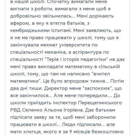
в нашій школі. Спочатку вимагали мене
вигнати з роботи, вимагали з мене щоб я
добровільно звільнилась… Мені дорікають
аферою, в яку я втягла батьків, з
кембриджькими іспитамі. Мені заявляють, що
я не ма право працювати у школі, тому що я
закінчувала мехмат університета по
спеціальності механіка, а аспірантура по
спеціальності “Терія і історія педагогіки” не дає
мені право викладати математику в сільській
школі, тому, що там не написано “вчител
математики”. Це було впродовж тижня… Потім
два дні тиши. Директор мене “заспокоює”, що
все закінчилося… Але мене попередили…. До
школи приїздить інспектор Перещепинського
РВД Селенко Альона Ігорівна. Дає батькам
підпісати заяву за те, щоб мені заборонили
працювати в школі… Люди підписали… але
мати хлопця, якого я за 9 місяців безкоштовно