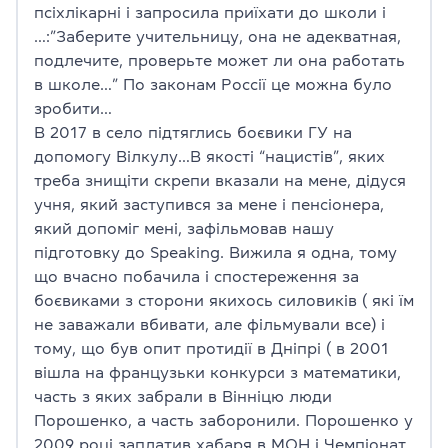
псіхлікарні і запросила приїхати до школи і
…:”Заберите учительницу, она не адекватная,
подлечите, проверьте может ли она работать
в школе…” По законам Россії це можна було
зробити…
В 2017 в село підтяглись боєвики ГУ на
допомогу Вілкулу…В якості “нацистів”, яких
треба знищіти скрепи вказали на мене, дідуся
учня, який заступився за мене і пенсіонера,
який допоміг мені, зафільмовав нашу
підготовку до Speaking. Вижила я одна, тому
що вчасно побачила і спостереження за
боєвиками з сторони якихось силовиків ( які їм
не заважали вбивати, але фільмували все) і
тому, що був опит протидії в Дніпрі ( в 2001
вішла на французьки конкурси з математики,
часть з яких забрали в Вінніцю люди
Порошенко, а часть заборонили. Порошенко у
2009 році заплатив хабаря в МОН і Чемпіонат