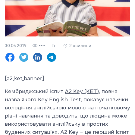
Перевірити
свій
рівень
Залишити заявку
30.05.2019
2 хвилини
Мова сайту
RU
UK
(044) 580 11 00
(050) 580 11 00
[a2_ket_banner]
(063) 580 11 00
(098) 580 11 00
Кембриджський іспит
A2 Key (KET)
, повна
м. Київ, метро Золоті Ворота, вул. Ярославів Вал, 13/2-б, оф
назва якого Key English Test, показує навички
Дивитись на Google Maps
володіння англійською мовою на початковому
рівні навчання та доводить, що людина може
використовувати англійську в простих
буденних ситуаціях. A2 Key – це перший іспит