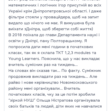
математичних і логічних ігор присутній во всіх
Україні крім Дніпропетровської області. І даже
фільтри стояли у провацйдера, щоб на запит
видало що нічого не має. Я вимушена була
виїхати зДніпра, щоб зберегти собі життя)
В 2018 поїхала до глави Департамента наукі і
освіти у Дніпрі, пану Полторацькому. Я
попросила дати мені години в початкових
класах, так як я склала ТКТ 1,2,3 modules та
Young Learners. Пояснила, що у нас викладає
вчитель сумісник раз на тиждень…
На словах він сказав так… По факту. Суміжник
продовжив викладати раз на тиждень… Але
райво і нове керівництво Новомосковського
району мені організували… Вчитель
початкових класів, чку за це потім зробили
“зіркой НУШ” Ольща Ністратова організувала
своїх батьків та людей, діти яких не навчалися