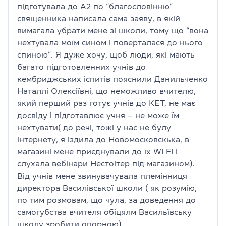
підготувала до А2 по “благословінню”
священника написала сама заяву, в якій
вимагала убрати мене зі школи, тому що “вона
нехтувала моїм сином і поверталася до нього
спиною”. Я дуже хочу, щоб люди, які мають
багато підготовленних учнів до
кембриджських іспитів пояснили Данильченко
Наталлі Олексіївні, що неможливо вчителю,
який перший раз готує учнів до КЕТ, не має
досвіду і підготавлює учня – не може їм
нехтувати( до речі, тожі у нас не булу
інтернету, я іздила до Новомосковскька, в
магазині мене приєднували до їх WI FI і
слухала вебінари Нестоітер під магазином).
Від учнів мене звинувачувала племінниця
директора Василівської школи ( як розумію,
по тим розмовам, що чула, за доведення до
самогубства вчителя обіцялм Васильївську
школу зробити опорною)..