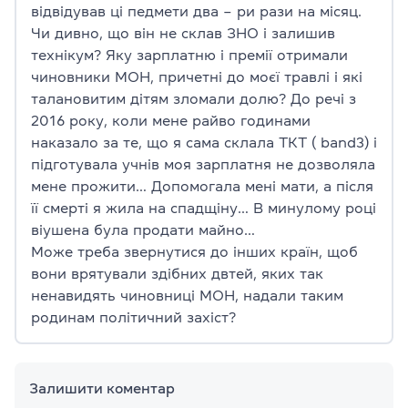
відвідував ці педмети два – ри рази на місяц.
Чи дивно, що він не склав ЗНО і залишив
технікум? Яку зарплатню і премії отримали
чиновники МОН, причетні до моєї травлі і які
талановитим дітям зломали долю? До речі з
2016 року, коли мене райво годинами
наказало за те, що я сама склала ТКТ ( band3) і
підготувала учнів моя зарплатня не дозволяла
мене прожити… Допомогала мені мати, а після
її смерті я жила на спадщіну… В минулому році
віушена була продати майно…
Може треба звернутися до інших країн, щоб
вони врятували здібних двтей, яких так
ненавидять чиновниці МОН, надали таким
родинам політичний захіст?
Залишити коментар