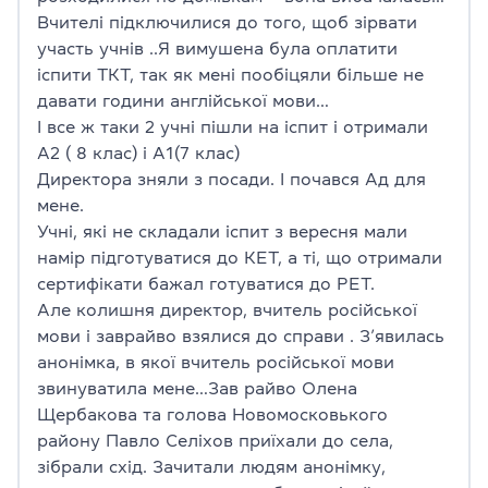
Вчителі підключилися до того, щоб зірвати
участь учнів ..Я вимушена була оплатити
іспити ТКТ, так як мені пообіцяли більше не
давати години англійської мови…
І все ж таки 2 учні пішли на іспит і отримали
А2 ( 8 клас) і А1(7 клас)
Директора зняли з посади. І почався Ад для
мене.
Учні, які не складали іспит з вересня мали
намір підготуватися до КЕТ, а ті, що отримали
сертифікати бажал готуватися до РЕТ.
Але колишня директор, вчитель російської
мови і заврайво взялися до справи . З’явилась
анонімка, в якої вчитель російської мови
звинуватила мене…Зав райво Олена
Щербакова та голова Новомосковького
району Павло Селіхов приїхали до села,
зібрали схід. Зачитали людям анонімку,