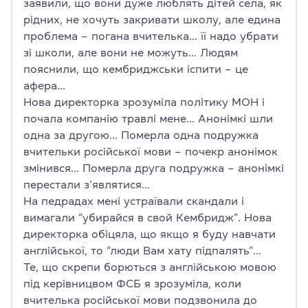
заявили, що вони дуже люблять дітей села, як
рідних, не хочуть закривати школу, але едина
проблема – погана вчителька… її надо убрати
зі школи, але вони не можуть… Людям
пояснили, що кембриджськи іспити – це
афера…
Нова директорка зрозуміла політику МОН і
почала компанію травлі мене… Анонімкі шли
одна за другою… Померла одна подружка
вчительки російської мови – почекр анонімок
змінився… Померла друга подружка – анонімкі
перестали з’являтися…
На педрадах мені устраївали скандали і
вимагали “убирайся в свой Кембридж”. Нова
директорка обіцяла, що якщо я буду навчати
англійської, то “люди Вам хату підпалять”…
Те, що скрепи борються з англійською мовою
під керівницвом ФСБ я зрозуміла, коли
вчителька російської мови подзвонила до