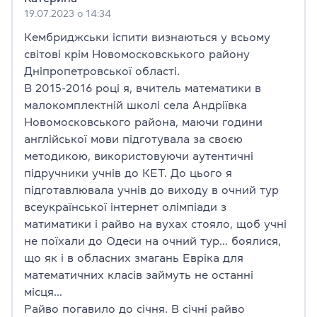
19.07.2023 о 14:34
Кембриджськи іспити визнаються у всьому
світові крім Новомосковскького району
Дніпропетровської області.
В 2015-2016 році я, вчитель математики в
малокомплектній школі села Андріївка
Новомосковського района, маючи години
англійської мови підготувала за своєю
методикою, використовуючи аутентичні
підручники учнів до КЕТ. До цього я
підготавлювала учнів до виходу в очний тур
всеукраїнської інтернет олімпіади з
матиматики і райво на вухах стояло, щоб учні
не поїхали до Одеси на очний тур… боялися,
що як і в обласних змагань Евріка для
математичних класів займуть не останні
місця…
Райво погавило до січня. В січні райво