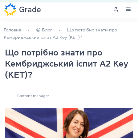
Меню
Головна
😀 Блог
Що потрібно знати про
Кембриджський іспит A2 Key (KET)?
Курси англійської
Що потрібно знати про
Кембриджський іспит A2 Key
Навчання для викладачів
(KET)?
Англійська для компаній
Підготовка до іспитів
Content manager
Екзаменаційний центр
Більше про нас