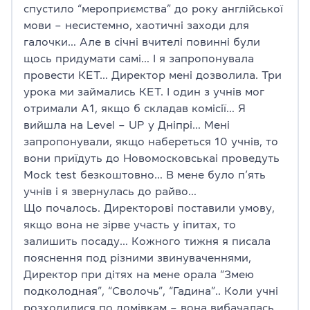
спустило “мероприємства” до року англійської
мови – несистемно, хаотичні заходи для
галочки… Але в січні вчителі повинні були
щось придумати самі… І я запропонувала
провести КЕТ… Директор мені дозволила. Три
урока ми займались КЕТ. І один з учнів мог
отримали А1, якщо б складав комісії… Я
вийшла на Level – UP у Дніпрі… Мені
запропонували, якщо набереться 10 учнів, то
вони приїдуть до Новомосковськаі проведуть
Мосk test безкоштовно… В мене було п’ять
учнів і я звернулась до райво…
Що почалось. Директорові поставили умову,
якщо вона не зірве участь у іпитах, то
залишить посаду… Кожного тижня я писала
пояснення под різними звинуваченнями,
Директор при дітях на мене орала “Змею
подколодная”, “Сволочь”, “Гадина”.. Коли учні
розходилися по домівкам – вона вибачалась…