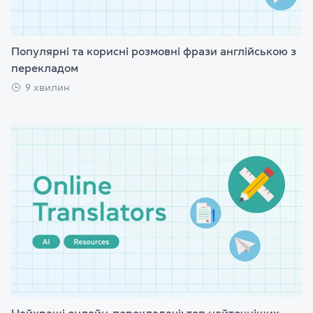
Популярні та корисні розмовні фрази англійською з
перекладом
9 хвилин
Найкращі онлайн-перекладачі: топ найточніших