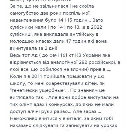
За те, що не звільнилася і не скоїла
самогубство два роки поспіль мої
навантаження було 14 і 15 годин… Зато
сумісники мали і по 14 і по 13…а в 2022
сумісниці, яка викладала англійську в
молодших класах дали 17 годин які вона
вичитувала за 2 дні!
Весь тот Ад ( до речі 161 ст КЗ України яка
відрізняється від аналогічної 282 россійської, в
якої все, що робилося не злочин) привів ….
Коли я в 2011 прийшла працювати у цю
школу, то мені охаректезували дітей, як
“генетиески ущербные”… По знанням це
виглядало так… Але вони добре виступали на
тих олімпіадах і конкурсах, до яких не мали
доступ алчні руки райво… Але зараз …
Неможливо вчитися у вчителя, за яким тобі
наказано слідкувати та записувати на уроках