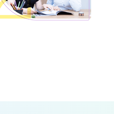
AE, CPE
ambridge English