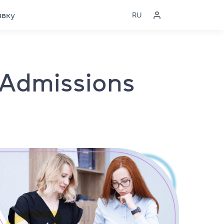
явку
RU
Admissions