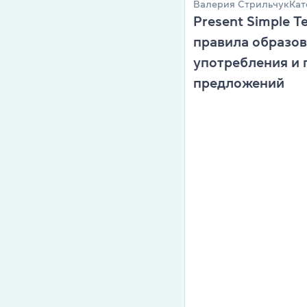
Валерия Стрильчук
Кат
Present Simple T
правила образов
употребления и
предложений