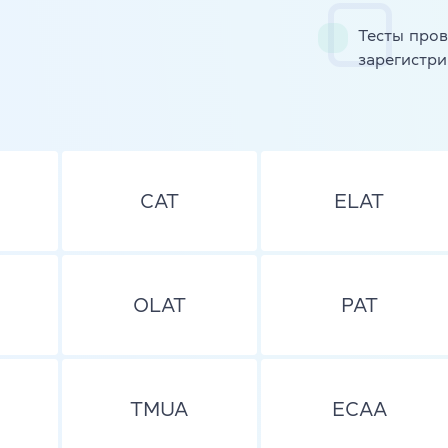
TKT Module 2
glish
Тесты пров
TKT Module 3
зарегистри
TKT Module YL
Экзамены Cambridge English
YLE Starters, Movers, Flyers
CAT
ELAT
 программа
A2 Key (KET) + for Schools
B1 Preliminary (PET) + for School
OLAT
PAT
йского языка
B2 First (FCE) + for Schools
C1 Advanced (CAE)
TMUA
ECAA
C2 Proficiency (CPE)