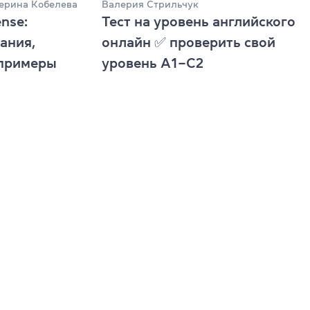
ерина Кобелева
Валерия Стрильчук
ense:
Тест на уровень английского
ания,
онлайн ✅ проверить свой
 примеры
уровень А1–С2