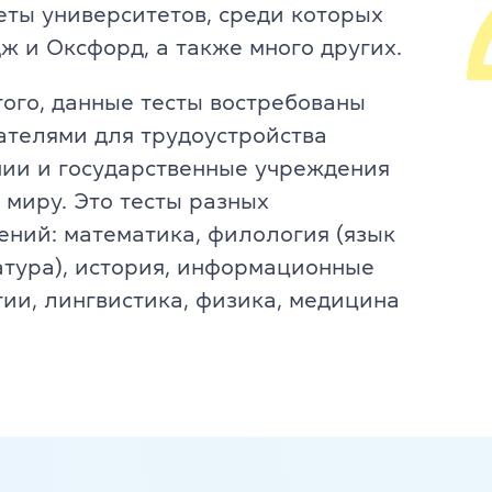
еты университетов, среди которых
Юридический английский
ж и Оксфорд, а также много других.
, офіс 32
Подготовка к экзаменам FCE, C
того, данные тесты востребованы
ателями для трудоустройства
Все курсы для подростков
нии и государственные учреждения
s & Teens
Изучение уровня + экзамены C
 миру. Это тесты разных
ений: математика, филология (язык
аписи
Подготовка к НМТ
атура), история, информационные
гии, лингвистика, физика, медицина
и
Летний экспресс-курс
Летний разговорный курс
пикеры
Все курсы для детей
заказ
Английский для детей 6-10 лет
 программа