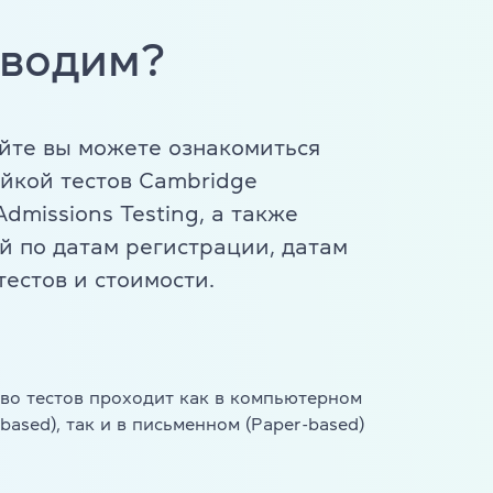
т
оводим?
й 6-10 лет
й 11-12 лет
йте вы можете ознакомиться
ейкой тестов Cambridge
dmissions Testing, а также
 по датам регистрации, датам
естов и стоимости.
во тестов проходит как в компьютерном
based), так и в письменном (Paper-based)