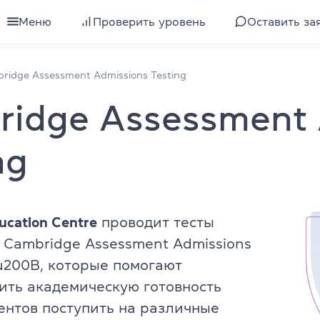
Меню
Проверить уровень
Оставить за
для взрослых
Все курсы для взрослых
ridge Assessment Admissions Testing​
ridge Assessment 
для подростков
Подготовка к экзамену IELTS
для детей
Изучение уровня
ng
для компаний
Подготовка к экзамену TOEFL
ели
Интенсивный английский
ucation Centre
проводит тесты
 Cambridge Assessment Admissions
 клубы
Экспресс-курс английского
\u200B, которые помогают
Разговорный английский
ить академическую готовность
ентов поступить на различные
квалификации
Бизнес-английский