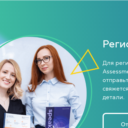
Об экзамене TOEFL
Реги
Для рег
Assessme
отправьт
свяжетс
детали.
От