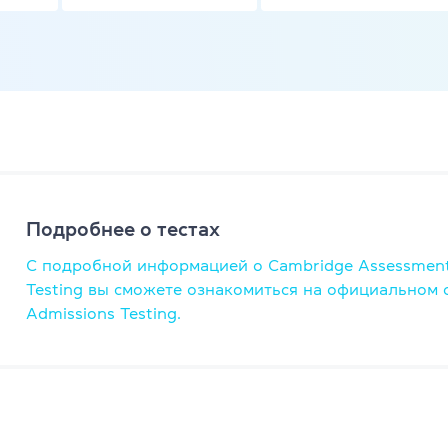
ели
TKT Modules 1, 2, 3, YL, CLIL
ельность
DELTA Module 1
Условия регистрации
Экзамены в Польше
Подробнее о тестах
Подготовка к IELTS
С подробной информацией о Cambridge Assessment
Пробный тест IELTS
Testing вы сможете ознакомиться на официальном 
Admissions Testing.
Об экзамене IELTS
Подготовка к TOEFL
Пробный тест TOEFL