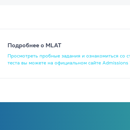
ели
TKT Modules 1, 2, 3, YL, CLIL
ельность
DELTA Module 1
Условия регистрации
Подробнее о MLAT
Экзамены в Польше
Просмотреть пробные задания и ознакомиться со с
теста вы можете на официальном сайте Admissions T
Подготовка к IELTS
Пробный тест IELTS
Об экзамене IELTS
Подготовка к TOEFL
Пробный тест TOEFL