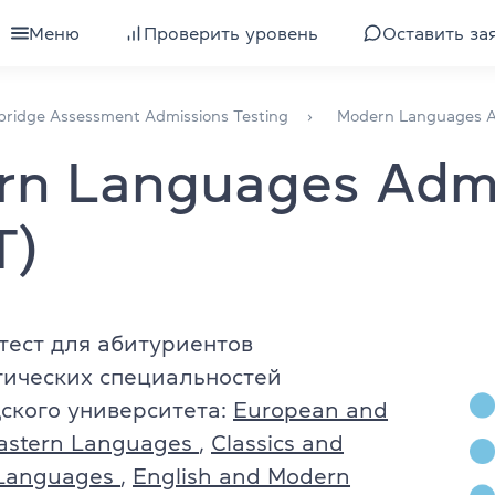
Меню
Проверить уровень
Оставить за
для взрослых
Все курсы для взрослых
ridge Assessment Admissions Testing​
Modern Languages A
n Languages Admi
для подростков
Подготовка к экзамену IELTS
для детей
Изучение уровня
T)
для компаний
Подготовка к экзамену TOEFL
ели
Интенсивный английский
тест для абитуриентов
тических специальностей
 клубы
Экспресс-курс английского
ского университета:
European and
Разговорный английский
Eastern Languages
,
Classics and
Languages
,
English and Modern
квалификации
Бизнес-английский