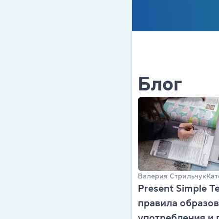
Блог
Валерия Стрильчук
Кат
Present Simple T
правила образов
употребления и