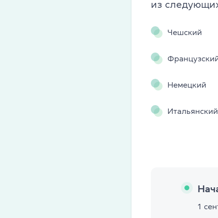
из следующих
Cambridge En
Чешский
Linguaskill
Французски
IELTS
TOEFL iBT
Немецкий
Партнерская
Итальянский
Главная
Курсы англи
О компании
Нач
Лицензия
1 се