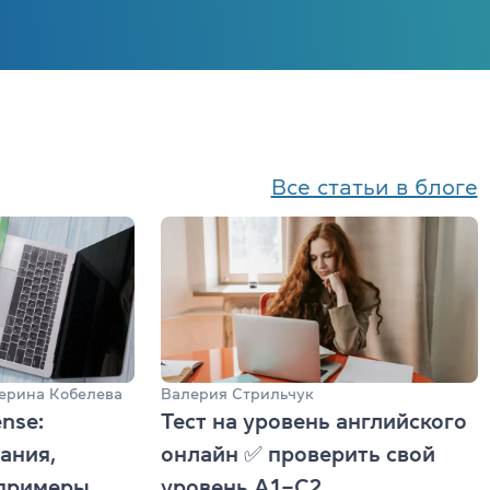
Все статьи в блоге
ерина Кобелева
Валерия Стрильчук
ense:
Тест на уровень английского
ания,
онлайн ✅ проверить свой
 примеры
уровень А1–С2