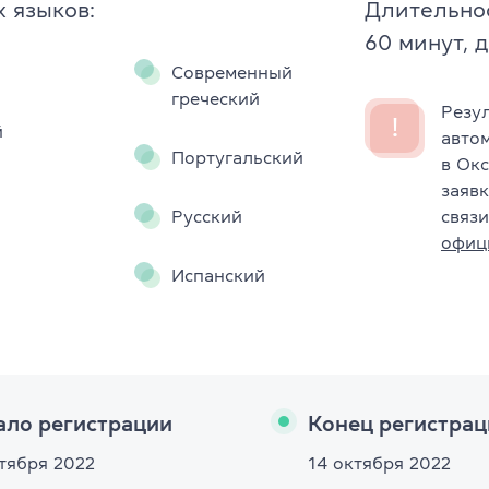
TKT Module 2
 языков:
Длительно
glish
60 минут, 
TKT Module 3
Современный
греческий
TKT Module YL
Резу
!
й
авто
Португальский
Экзамены Cambridge English
в Окс
заявк
YLE Starters, Movers, Flyers
Русский
связи
 программа
офиц
A2 Key (KET) + for Schools
Испанский
B1 Preliminary (PET) + for School
йского языка
B2 First (FCE) + for Schools
ало регистрации
Конец регистрац
C1 Advanced (CAE)
нтября 2022
14 октября 2022
C2 Proficiency (CPE)