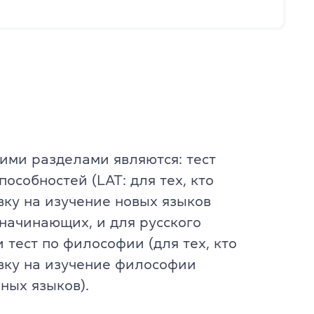
т
й 6-10 лет
й 11-12 лет
ими разделами являются: тест
пособностей (LAT: для тех, кто
вку на изучение новых языков
 начинающих, и для русского
и тест по философии (для тех, кто
вку на изучение философии
ных языков).