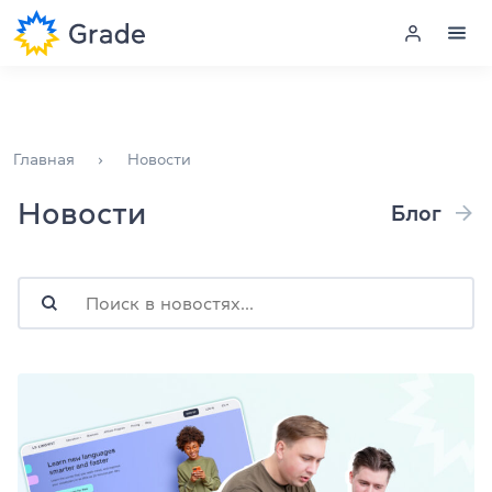
В Украине прошли экзамены Cambridge English:
детали и анонс ознакомительного вебинара
Меню
Главная
Новости
Курсы английского
Новости
Блог
Обучение для преподавателей
Английский для компаний
Подготовка к экзаменам
Экзаменационный центр
Больше о нас