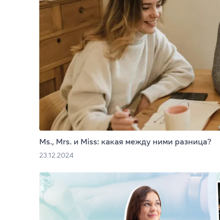
(050) 580 11 00
(063) 580 11 00
CELTA
(098) 580 11 00
г. Киев, метро Золотые Ворота, ул. Ярославов Вал, 13/2-б
DELTA
Посмотреть на Google Maps
TKT
Teaching Kid
События и з
Конференци
Ms., Mrs. и Miss: какая между ними разница?
23.12.2024
Тренеры и с
Тренинги на 
Партнерская