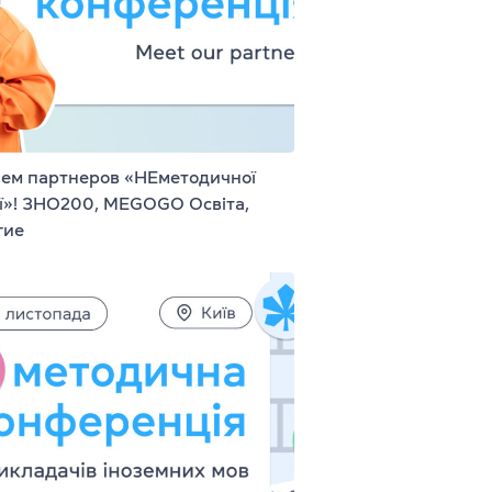
т
й 6-10 лет
й 11-12 лет
ем партнеров «НЕметодичної
ї»! ЗНО200, MEGOGO Освіта,
гие