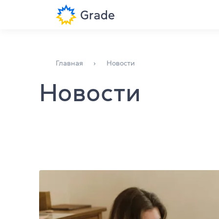
Lucky English стали новыми партнерами Grade Teacher 
Курсы английского
Английский 
Главная
Новости
Обучение для преподавателей
Английский 
Новости
Английский для компаний
Английский 
Подготовка к экзаменам
Английский 
Экзаменационный центр
Преподават
Разговорные
Больше о нас
Библиотека
(044) 580 11 00
Повышение 