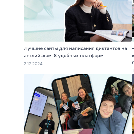
Платформа Gr
IELTS
ТOEFL
Лучшие сайты для написания диктантов на
НМТ
английском: 8 удобных платформ
2.12.2024
Young Learne
KET, PET, FC
FCE, CAE, CP
TKT (для пр
DELTA (для 