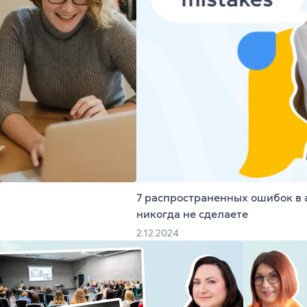
Юридический английский
, офіс 32
Подготовка к экзаменам FCE, C
Все курсы для подростков
s & Teens
Изучение уровня + экзамены C
аписи
Подготовка к НМТ
и
Летний экспресс-курс
7 распространенных ошибок в 
никогда не сделаете
Летний разговорный курс
2.12.2024
пикеры
Все курсы для детей
заказ
Английский для детей 6-10 лет
 программа