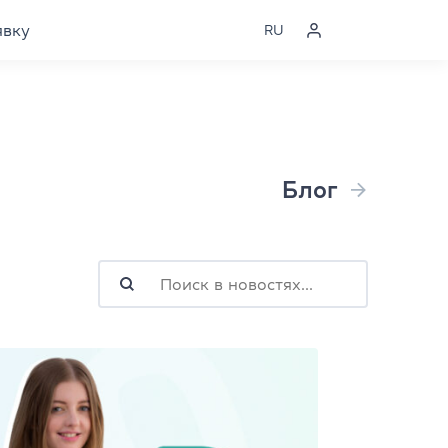
явку
RU
Блог