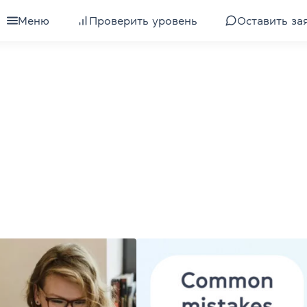
Training
Меню
Проверить уровень
Оставить за
для взрослых
Все курсы для взрослых
для подростков
Подготовка к экзамену IELTS
для детей
Изучение уровня
для компаний
Подготовка к экзамену TOEFL
ели
Интенсивный английский
 клубы
Экспресс-курс английского
Разговорный английский
квалификации
Бизнес-английский