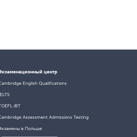
Экзаменационный центр
Cambridge English Qualifications
IELTS
TOEFL iBT
Cambridge Assessment Admissions Testing
Экзамены в Польше