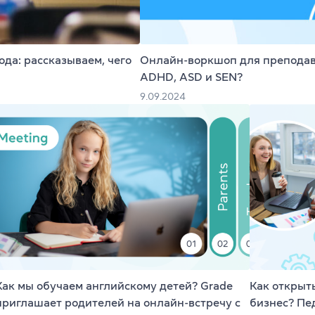
ели
TKT Modules 1, 2, 3, YL, CLIL
ельность
DELTA Module 1
да: рассказываем, чего
Онлайн-воркшоп для преподава
ADHD, ASD и SEN?
Условия регистрации
9.09.2024
Экзамены в Польше
Подготовка к IELTS
Пробный тест IELTS
Об экзамене IELTS
Подготовка к TOEFL
Как мы обучаем английскому детей? Grade
Как открыт
Пробный тест TOEFL
приглашает родителей на онлайн-встречу с
бизнес? Пе