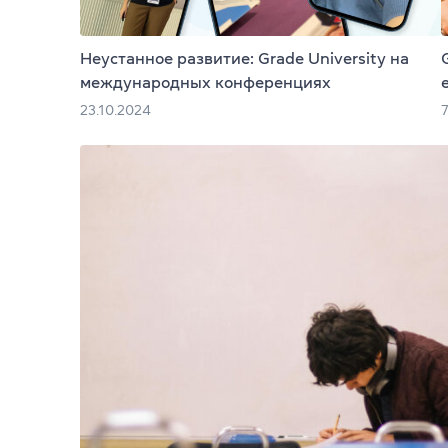
Cambridge En
Неустанное развитие: Grade University на
Linguaskill
международных конференциях
23.10.2024
IELTS
TOEFL iBT
Партнерская
Главная
Курсы англи
О компании
Лицензия