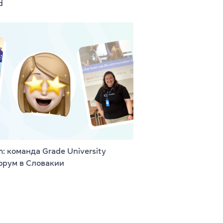
d
: команда Grade University
орум в Словакии