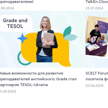
преподавателями!
TalkEn.Clou
Об экзамене TOEFL
1.08.2024
23.07.2024
Новые возможности для развития
SCELT Forum
преподавателей английского: Grade стал
посетила ф
партнером TESOL-Ukraine
20.06.2024
25.06.2024